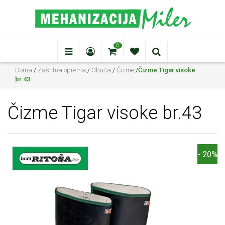
0
Doma
/
Zaštitna oprema
/
Obuća
/
Čizme
/
Čizme Tigar visoke
br.43
Čizme Tigar visoke br.43
- 20%