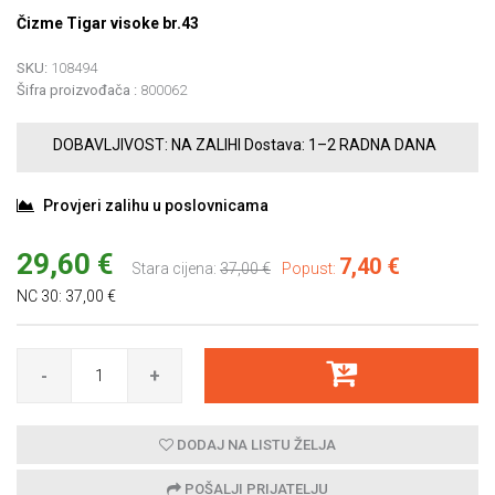
Čizme Tigar visoke br.43
SKU:
108494
Šifra proizvođača :
800062
DOBAVLJIVOST:
NA ZALIHI
Dostava:
1–2 RADNA DANA
Provjeri zalihu u poslovnicama
29,60 €
7,40 €
Stara cijena:
37,00 €
Popust:
NC 30:
37,00 €
-
+
DODAJ NA LISTU ŽELJA
POŠALJI PRIJATELJU