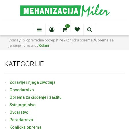
0
Doma
/
Poljoprivredne potrepštine
/
Konjička oprema
/
Oprema za
jahanje i dresuru
/
Kolani
KATEGORIJE
Zdravlje i njega životinja
Govedarstvo
Oprema za čišćenje i zaštitu
Svinjogojstvo
Ovčarstvo
Peradarstvo
Konjička oprema