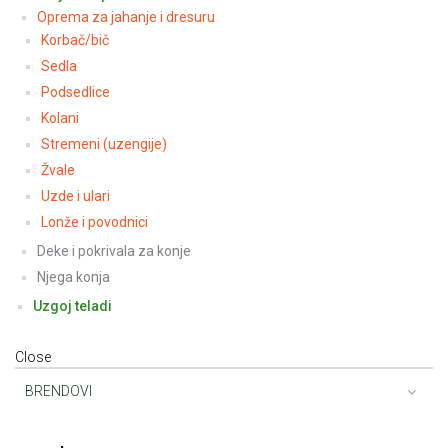
Oprema za jahanje i dresuru
Korbač/bič
Sedla
Podsedlice
Kolani
Stremeni (uzengije)
Žvale
Uzde i ulari
Lonže i povodnici
Deke i pokrivala za konje
Njega konja
Uzgoj teladi
Close
BRENDOVI