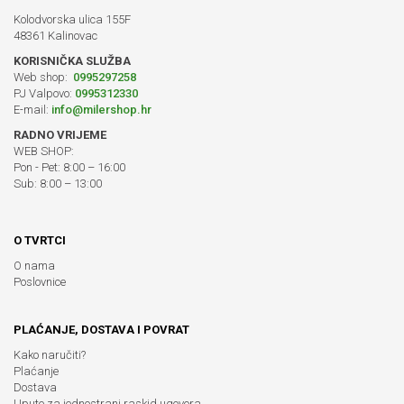
Kolodvorska ulica 155F
48361 Kalinovac
KORISNIČKA SLUŽBA
Web shop:
0995297258
PJ Valpovo:
0995312330
E-mail:
info@milershop.hr
RADNO VRIJEME
WEB SHOP:
Pon - Pet: 8:00 – 16:00
Sub: 8:00 – 13:00
O TVRTCI
O nama
Poslovnice
PLAĆANJE, DOSTAVA I POVRAT
Kako naručiti?
Plaćanje
Dostava
Upute za jednostrani raskid ugovora