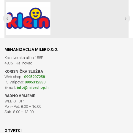
MEHANIZACIJA MILER D.O.O.
Kolodvorska ulica 155F
48361 Kalinovac
KORISNIČKA SLUŽBA
Web shop:
0995297258
PJ Valpovo:
0995312330
E-mail:
info@milershop.hr
RADNO VRIJEME
WEB SHOP:
Pon - Pet: 8:00 – 16:00
Sub: 8:00 – 13:00
O TVRTCI