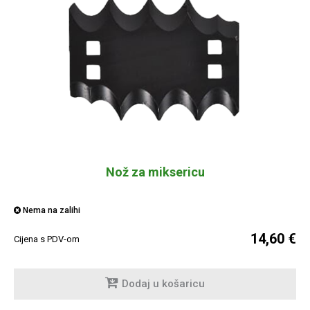
Nož za miksericu
Nema na zalihi
14,60 €
Cijena s PDV-om
Dodaj u košaricu