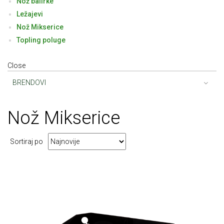
Nož balirke
Ležajevi
Nož Mikserice
Topling poluge
Close
BRENDOVI
No
ž Mikserice
Sortiraj po