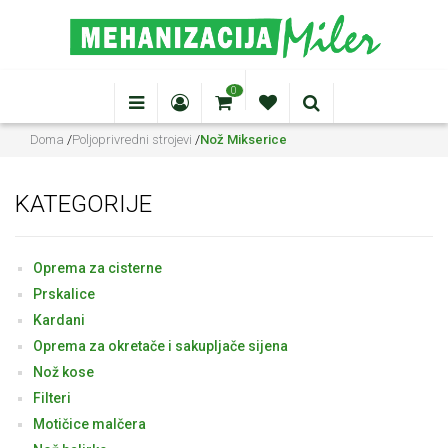
0
Doma
/
Poljoprivredni strojevi
/
Nož Mikserice
KATEGORIJE
Oprema za cisterne
Prskalice
Kardani
Oprema za okretače i sakupljače sijena
Nož kose
Filteri
Motičice malčera