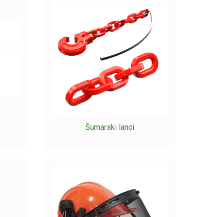
ila. Kod izbora motorne pile budite pozorni na samu
rebati za piljenje.
udu lanaca i lisa za motorne pile. Na izbor je puno
ručkom, a ne zaboravite i na podupirače s kojima ćete
nešto od toga još nemate, pogledajte te proizvode u
Šumarski lanci
ovine i tu ponudu te si osigurajte dostatne zalihe
vice neka budu uvijek na vidljivom mjestu da se prije