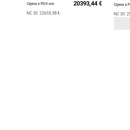
20393,44 €
Cijena s PDV-om
Cijena s
NC 30:
22659,38 €
NC 30:
2