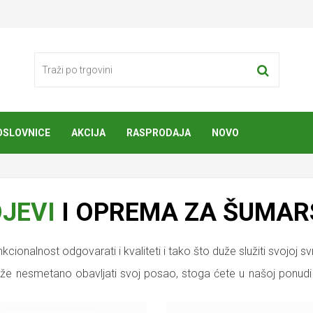
OSLOVNICE
AKCIJA
RASPRODAJA
NOVO
JEVI
I OPREMA ZA ŠUMA
cionalnost odgovarati i kvaliteti i tako što duže služiti svojoj svr
e nesmetano obavljati svoj posao, stoga ćete u našoj ponudi 
ozornost je potrebno obratiti na radnu zaštitu.