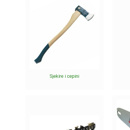
Neizostavan alat, koji nikako ne smije nedostajati
težinu, snagu i zapremninu prostora te na veličinu re
Ako i vi spadate među one šumare koji imaju rado s
različitih modela i veličina stoga si ponudu dobro p
Za učinkovito i sigurno sječu drva možete, uz motorn
pravilno usmjeriti pad posjećenog drveta.
Provjerite još imate li već posude za gorivo i ulj
kategoriji šumarska oprema i dodajte ih svojoj kupov
Sjekire i cepini
Jer kod šumarskih poslova ne smije manjkati škrip
neizostavne šumarske opreme već danas.
Naravno, na kraju pomislite na ono najvažnije- sigur
svakog odlaska u šumu najprije pobrinete za sebe i 