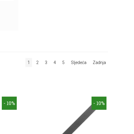
1
2
3
4
5
Sljedeća
Zadnja
- 10%
- 10%