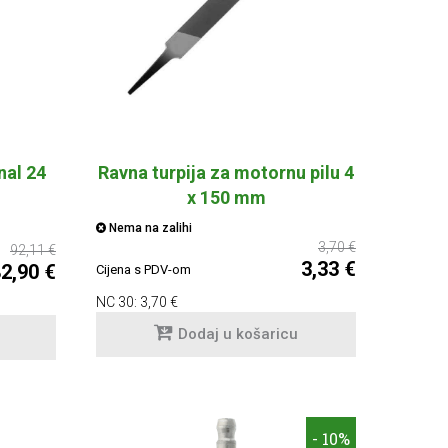
nal 24
Ravna turpija za motornu pilu 4
x 150 mm
Nema na zalihi
3,70 €
92,11 €
3,33 €
2,90 €
Cijena s PDV-om
NC 30:
3,70 €
Dodaj u košaricu
- 10%