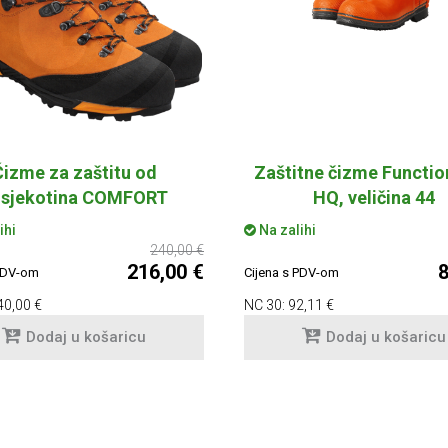
Čizme za zaštitu od
Zaštitne čizme Functio
sjekotina COMFORT
HQ, veličina 44
ihi
Na zalihi
240,00 €
216,00 €
8
 PDV-om
Cijena s PDV-om
40,00 €
NC 30:
92,11 €
Dodaj u košaricu
Dodaj u košaricu