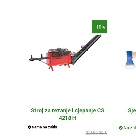
- 10%
Stroj za rezanje i cjepanje CS
Sje
4218 H
Nema na zalihi
Na zal
22659,38 €