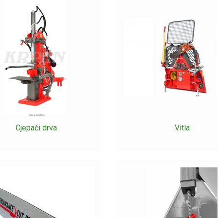
 u šumarskoj opremi, je zasigurno kvalitetna i moćna motorna p
zervoara za gorivo jer je od toga ovisno i to koliko ćete vremena t
premne rezervne dijelove ako se što dogodi, provjerite našu pon
ogledajte i odaberite one koji su podudarni s vašom pilom.
e pile, izabrati i nešto od različitih sjekira i cepina s drvenom 
e, pile za oštrenje i šumarske sprejeve za označavanje, a ako 
ini.
Cjepači drva
Vitla
avaca, šumarskih lanaca i žičanih vrpci pogledajte prije kup
nost i šumarsku zaštitu. Šumarska kaciga, hlače i kvalitetne ruka
za svoju sigurnost.