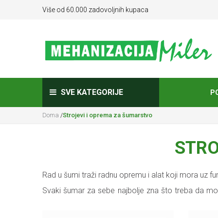
Više od 60.000 zadovoljnih kupaca
SVE KATEGORIJE
P
Doma
/
Strojevi i oprema za šumarstvo
STRO
Rad u šumi traži radnu opremu i alat koji mora uz funk
Svaki šumar za sebe najbolje zna što treba da mož
vam olakšati svakodnevni posao u šumi, a posebnu p