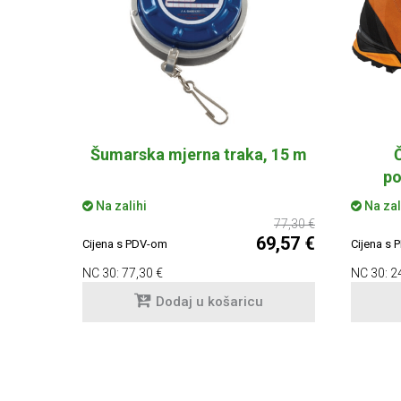
Šumarska mjerna traka, 15 m
po
Na zalihi
Na zal
77,30 €
69,57 €
Cijena s PDV-om
Cijena s
NC 30:
77,30 €
NC 30:
2
Dodaj u košaricu