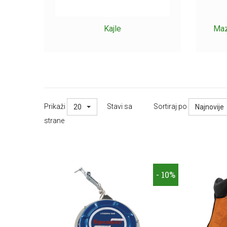
Kajle
Maz
Prikaži
Stavi sa
Sortiraj po
20
Najnovije
strane
- 10%