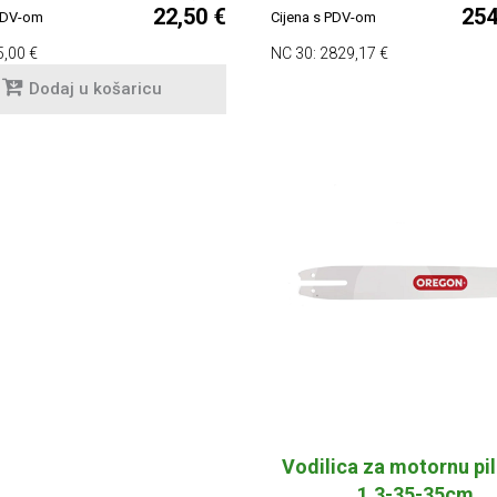
22,50 €
254
 PDV-om
Cijena s PDV-om
5,00 €
NC 30:
2829,17 €
Dodaj u košaricu
Vodilica za motornu pil
1.3-35-35cm