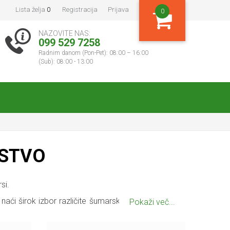
Lista želja
0
Registracija
Prijava
0
NAZOVITE NAS:
099 529 7258
Radnim danom (Pon-Pet): 08:00 – 16:00
(Sub): 08:00 - 13:00
RSTVO
si.
naći širok izbor različite šumarske opreme koja će
Pokaži več...