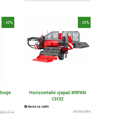
- 10%
- 10%
 donje
Horizontalni cjepač KRPAN
CH32
Nema na zalihi
16709,38 €
2829,17 €