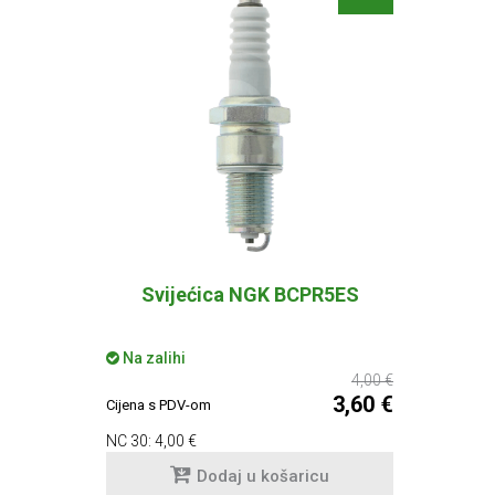
Svijećica NGK BCPR5ES
Na zalihi
4,00 €
3,60 €
Cijena s PDV-om
NC 30:
4,00 €
Dodaj u košaricu