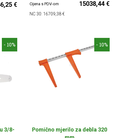
15038,44 €
6,25 €
Cijena s PDV-om
NC 30:
16709,38 €
- 10%
- 10%
u 3/8-
Pomično mjerilo za debla 320
mm