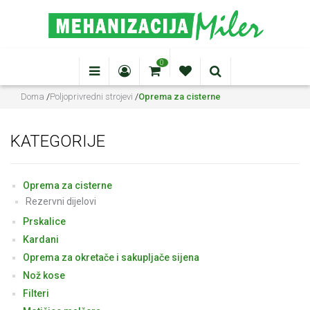
0
Doma
/
Poljoprivredni strojevi
/
Oprema za cisterne
KATEGORIJE
Oprema za cisterne
Rezervni dijelovi
Prskalice
Kardani
Oprema za okretače i sakupljače sijena
Nož kose
Filteri