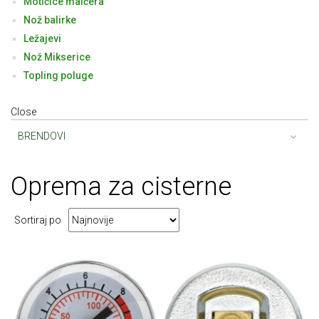
Motičice malčera
Nož balirke
Ležajevi
Nož Mikserice
Topling poluge
Close
BRENDOVI
Oprema
za cisterne
Sortiraj po