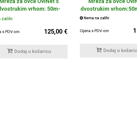
Mreža za ovce OviNet s
Mreža za ovce Ovi
dvostrukim vrhom: 50m-
dvostrukim vrhom:5
108cm
Nema na zalihi
 zalihi
1
125,00 €
Cijena s PDV-om
na s PDV-om
Dodaj u košari
Dodaj u košaricu