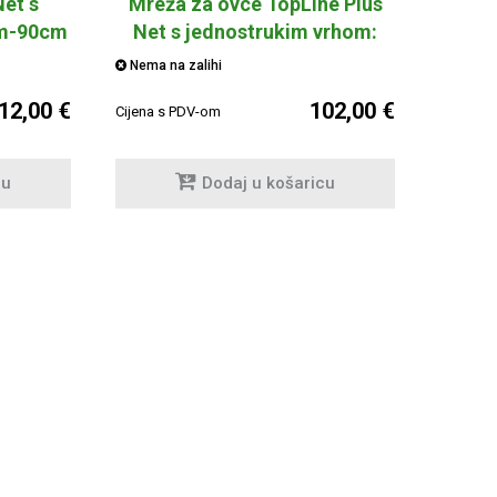
Net s
Mreža za ovce TopLine Plus
0m-90cm
Net s jednostrukim vrhom:
50m/108cm
Nema na zalihi
12,00 €
102,00 €
Cijena s PDV-om
cu
Dodaj u košaricu