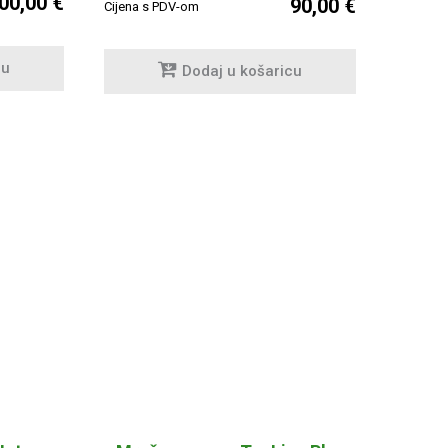
00,00 €
90,00 €
Cijena s PDV-om
cu
Dodaj u košaricu