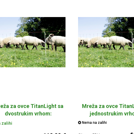
eža za ovce TitanLight sa
Mreža za ovce TitanL
dvostrukim vrhom:
jednostrukim vrh
50m/108cm
50m/108cm
Nema na zalihi
 zalihi