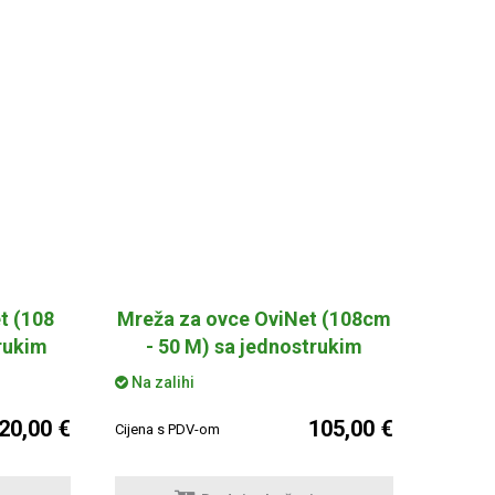
t (108
Mreža za ovce OviNet (108cm
rukim
- 50 M) sa jednostrukim
vrhom
Na zalihi
20,00 €
105,00 €
Cijena s PDV-om