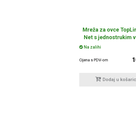
Mreža za ovce TopLi
Net s jednostrukim 
50m/90 cm
Na zalihi
1
Cijena s PDV-om
Dodaj u košari