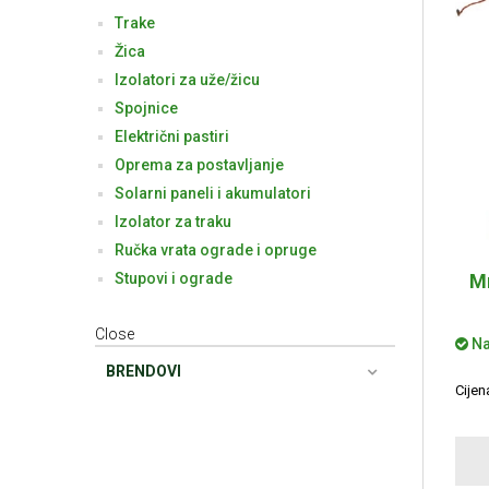
Trake
Žica
Izolatori za uže/žicu
Spojnice
Električni pastiri
Oprema za postavljanje
Solarni paneli i akumulatori
Izolator za traku
Ručka vrata ograde i opruge
Stupovi i ograde
Mr
Close
Na
BRENDOVI
Cije