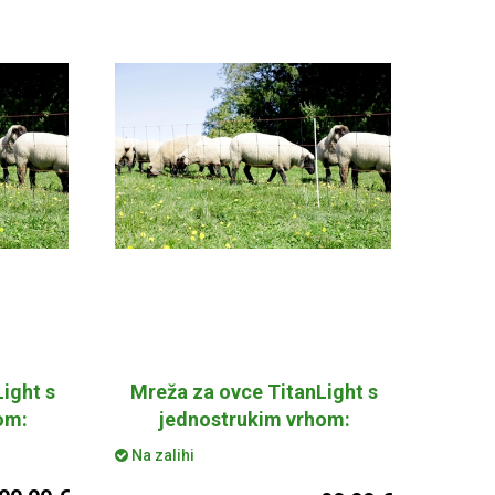
ight s
Mreža za ovce TitanLight s
om:
jednostrukim vrhom:
50m/90cm
Na zalihi