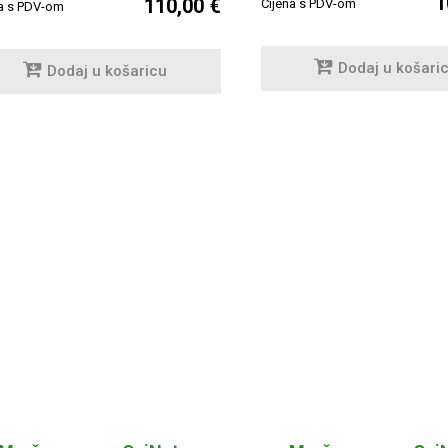
1
110,00 €
Cijena s PDV-om
na s PDV-om
Dodaj u košari
Dodaj u košaricu