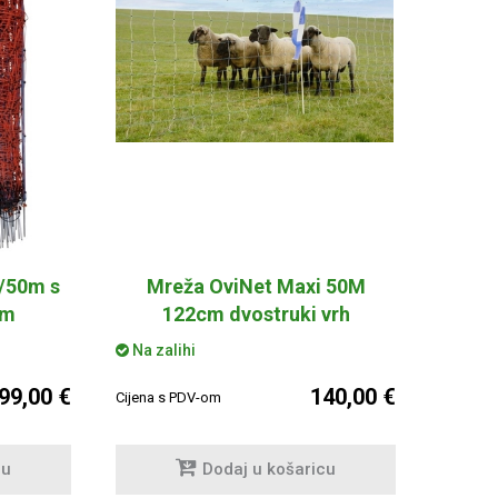
/50m s
Mreža OviNet Maxi 50M
om
122cm dvostruki vrh
Na zalihi
99,00 €
140,00 €
Cijena s PDV-om
cu
Dodaj u košaricu