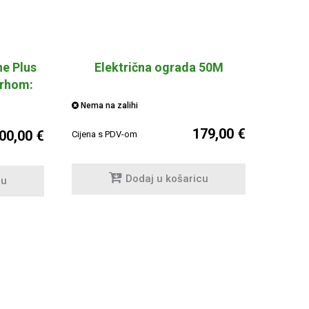
ne Plus
Električna ograda 50M
vrhom:
Nema na zalihi
179,00 €
00,00 €
Cijena s PDV-om
Dodaj u košaricu
cu