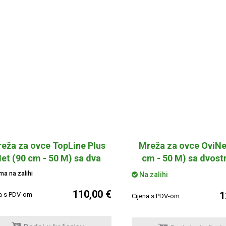
eža za ovce TopLine Plus
Mreža za ovce OviNe
et (90 cm - 50 M) sa dva
cm - 50 M) sa dvost
zubca
vrhom
a na zalihi
Na zalihi
110,00 €
1
na s PDV-om
Cijena s PDV-om