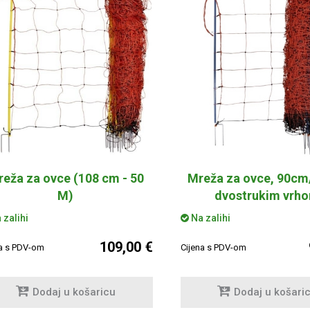
eža za ovce (108 cm - 50
Mreža za ovce, 90cm
M)
dvostrukim vrh
narandžasta
 zalihi
Na zalihi
109,00 €
na s PDV-om
Cijena s PDV-om
Dodaj u košaricu
Dodaj u košari