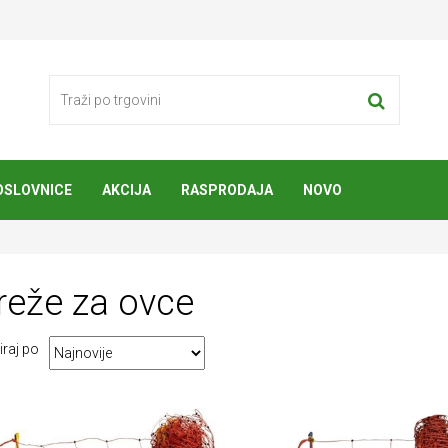
OSLOVNICE
AKCIJA
RASPRODAJA
NOVO
re
že za ovce
iraj po