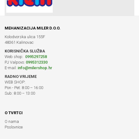
MEHANIZACIJA MILER D.O.O.
Kolodvorska ulica 155F
48361 Kalinovac
KORISNIČKA SLUŽBA
Web shop:
0995297258
PJ Valpovo:
0995312330
E-mail:
info@milershop.hr
RADNO VRIJEME
WEB SHOP:
Pon - Pet: 8:00 – 16:00
Sub: 8:00 – 13:00
O TVRTCI
O nama
Poslovnice