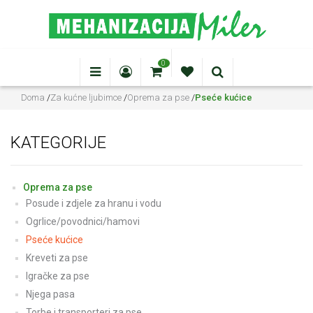
0
Doma
/
Za kućne ljubimce
/
Oprema za pse
/
Pseće kućice
KATEGORIJE
Oprema za pse
Posude i zdjele za hranu i vodu
Ogrlice/povodnici/hamovi
Pseće kućice
Kreveti za pse
Igračke za pse
Njega pasa
Torbe i transporteri za pse