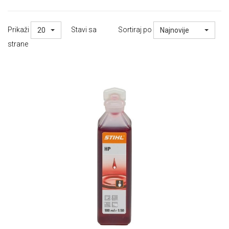
Prikaži
Stavi sa
Sortiraj po
20
Najnovije
strane