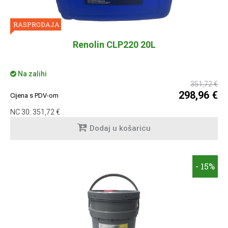
RASPRODAJA
Renolin CLP220 20L
Na zalihi
351,72 €
298,96 €
Cijena s PDV-om
NC 30:
351,72 €
Dodaj u košaricu
- 15%