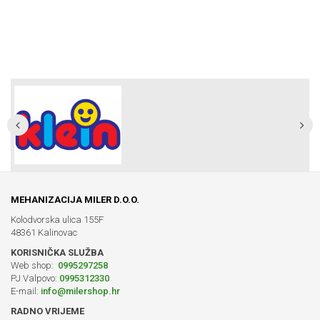
MEHANIZACIJA MILER D.O.O.
Kolodvorska ulica 155F
48361 Kalinovac
KORISNIČKA SLUŽBA
Web shop:
0995297258
PJ Valpovo:
0995312330
E-mail:
info@milershop.hr
RADNO VRIJEME