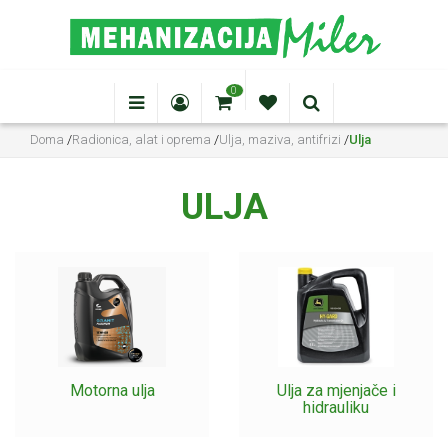
0
Doma
/
Radionica, alat i oprema
/
Ulja, maziva, antifrizi
/
Ulja
ULJA
Motorna ulja
Ulja za mjenjače i
hidrauliku