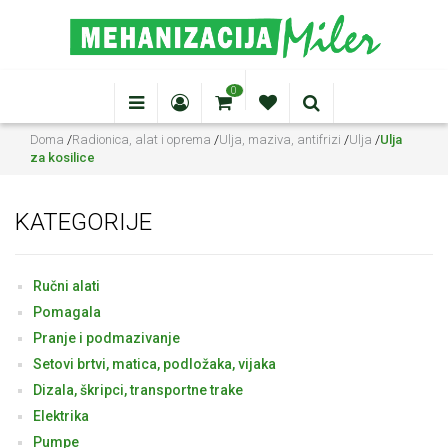
0
Doma
/
Radionica, alat i oprema
/
Ulja, maziva, antifrizi
/
Ulja
/
Ulja
za kosilice
KATEGORIJE
Ručni alati
Pomagala
Pranje i podmazivanje
Setovi brtvi, matica, podložaka, vijaka
Dizala, škripci, transportne trake
Elektrika
Pumpe