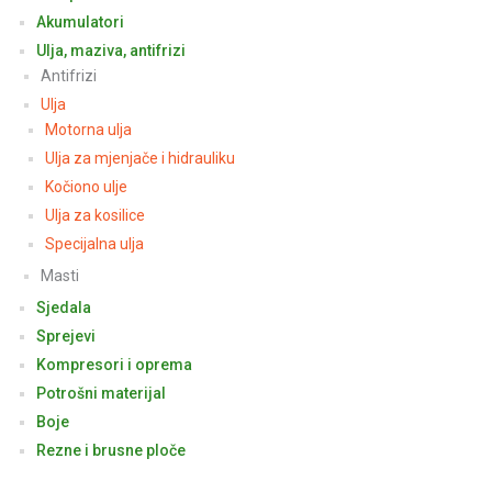
Akumulatori
Ulja, maziva, antifrizi
Antifrizi
Ulja
Motorna ulja
Ulja za mjenjače i hidrauliku
Kočiono ulje
Ulja za kosilice
Specijalna ulja
Masti
Sjedala
Sprejevi
Kompresori i oprema
Potrošni materijal
Boje
Rezne i brusne ploče