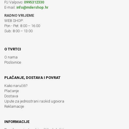
PJ Valpovo:
0995312330
E-mail:
info@milershop.hr
RADNO VRIJEME
WEB SHOP:
Pon - Pet: 8:00 – 16:00
Sub: 8:00 – 13:00
O TVRTCI
O nama
Poslovnice
PLAĆANJE, DOSTAVA I POVRAT
Kako naručiti?
Plaćanje
Dostava
Upute za jednostrani raskid ugovora
Reklamacije
INFORMACIJE