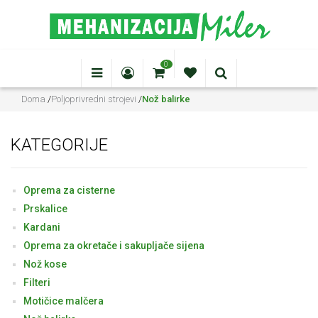
0
Doma
/
Poljoprivredni strojevi
/
Nož balirke
KATEGORIJE
Oprema za cisterne
Prskalice
Kardani
Oprema za okretače i sakupljače sijena
Nož kose
Filteri
Motičice malčera