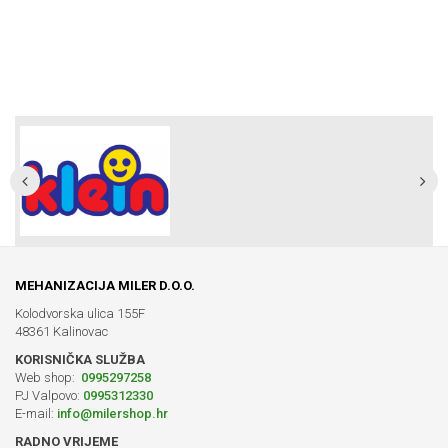
MEHANIZACIJA MILER D.O.O.
Kolodvorska ulica 155F
48361 Kalinovac
KORISNIČKA SLUŽBA
Web shop:
0995297258
PJ Valpovo:
0995312330
E-mail:
info@milershop.hr
RADNO VRIJEME