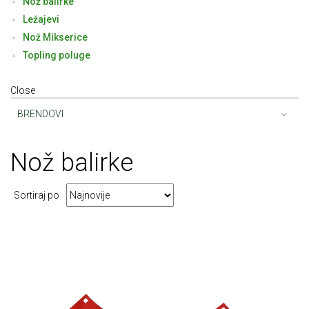
Nož balirke
Ležajevi
Nož Mikserice
Topling poluge
Close
BRENDOVI
No
ž balirke
Sortiraj po