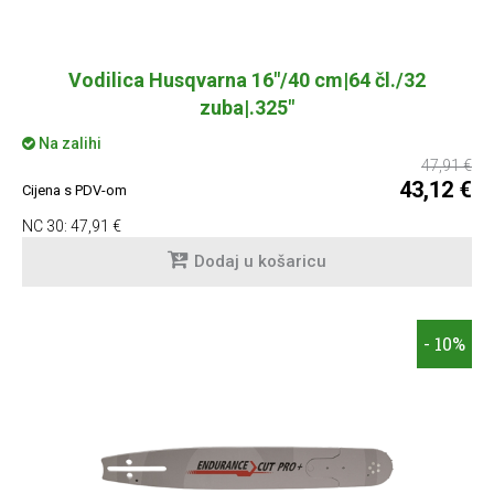
Vodilica Husqvarna 16"/40 cm|64 čl./32
zuba|.325"
Na zalihi
47,91 €
43,12 €
Cijena s PDV-om
NC 30:
47,91 €
Dodaj u košaricu
- 10%