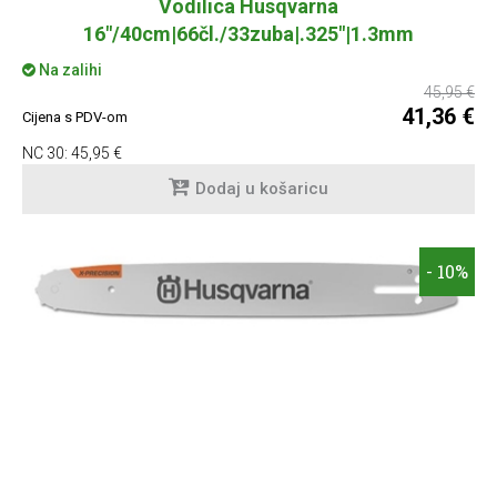
Vodilica Husqvarna
16"/40cm|66čl./33zuba|.325"|1.3mm
Na zalihi
45,95 €
41,36 €
Cijena s PDV-om
NC 30:
45,95 €
Dodaj u košaricu
- 10%