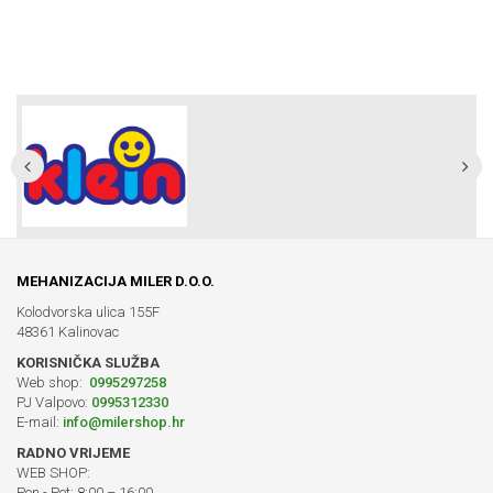
MEHANIZACIJA MILER D.O.O.
Kolodvorska ulica 155F
48361 Kalinovac
KORISNIČKA SLUŽBA
Web shop:
0995297258
PJ Valpovo:
0995312330
E-mail:
info@milershop.hr
RADNO VRIJEME
WEB SHOP:
Pon - Pet: 8:00 – 16:00