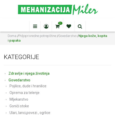
0
Doma
/
Poljoprivredne potrepštine
/
Govedarstvo
/
Njega kože, kopita
i papaka
KATEGORIJE
Zdravlje i njega životinja
Govedarstvo
Pojilice, dude i hranilice
Oprema za telenje
Mljekarstvo
Goniči stoke
Ulari, lanci,povezi , ogrlice