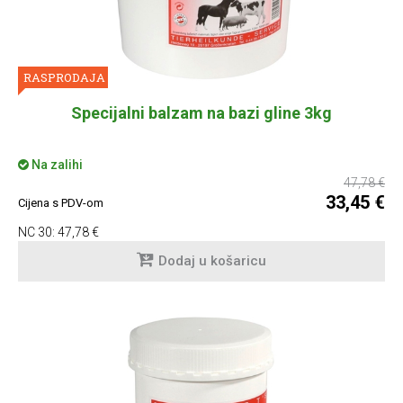
RASPRODAJA
Specijalni balzam na bazi gline 3kg
Na zalihi
47,78 €
33,45 €
Cijena s PDV-om
NC 30:
47,78 €
Dodaj u košaricu