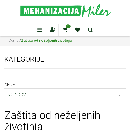
0
Doma
/
Zaštita od neželjenih životinja
KATEGORIJE
Close
BRENDOVI
Za
štita od neželjenih
životinja