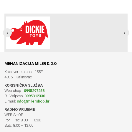
MEHANIZACIJA MILER D.O.O.
Kolodvorska ulica 155F
48361 Kalinovac
KORISNIČKA SLUŽBA
Web shop:
0995297258
PJ Valpovo:
0995312330
E-mail:
info@milershop.hr
RADNO VRIJEME
WEB SHOP:
Pon - Pet: 8:00 – 16:00
Sub: 8:00 – 13:00