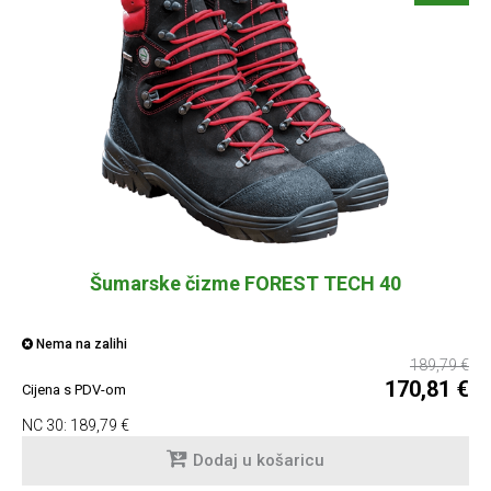
Šumarske čizme FOREST TECH 40
Nema na zalihi
189,79 €
170,81 €
Cijena s PDV-om
NC 30:
189,79 €
Dodaj u košaricu