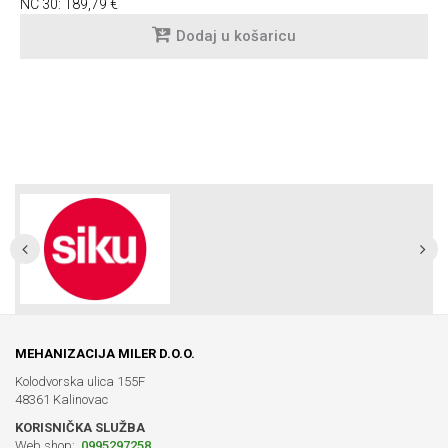
NC 30:
189,79 €
Dodaj u košaricu
MEHANIZACIJA MILER D.O.O.
Kolodvorska ulica 155F
48361 Kalinovac
KORISNIČKA SLUŽBA
Web shop:
0995297258