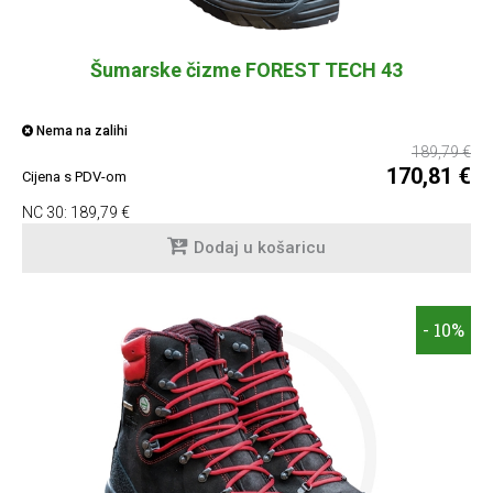
Šumarske čizme FOREST TECH 43
Nema na zalihi
189,79 €
170,81 €
Cijena s PDV-om
NC 30:
189,79 €
Dodaj u košaricu
- 10%