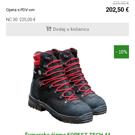
225,00 €
202,50 €
Cijena s PDV-om
NC 30:
225,00 €
Dodaj u košaricu
- 10%
Šumarske čizme FOREST TECH 44