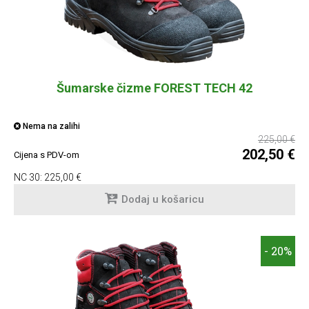
Šumarske čizme FOREST TECH 42
Nema na zalihi
225,00 €
202,50 €
Cijena s PDV-om
NC 30:
225,00 €
Dodaj u košaricu
- 20%