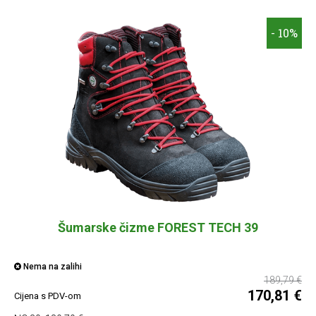
- 10%
Šumarske čizme FOREST TECH 39
Nema na zalihi
189,79 €
170,81 €
Cijena s PDV-om