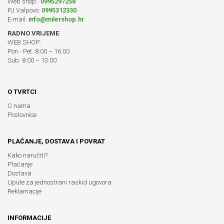
Web shop:
0995297258
PJ Valpovo:
0995312330
E-mail:
info@milershop.hr
RADNO VRIJEME
WEB SHOP:
Pon - Pet: 8:00 – 16:00
Sub: 8:00 – 13:00
O TVRTCI
O nama
Poslovnice
PLAĆANJE, DOSTAVA I POVRAT
Kako naručiti?
Plaćanje
Dostava
Upute za jednostrani raskid ugovora
Reklamacije
INFORMACIJE