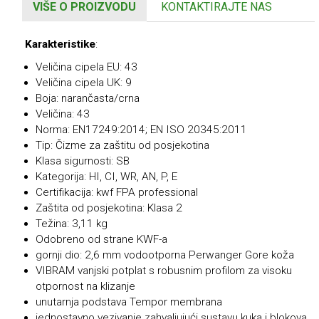
VIŠE O PROIZVODU
KONTAKTIRAJTE NAS
Karakteristike
:
Veličina cipela EU: 43
Veličina cipela UK: 9
Boja: narančasta/crna
Veličina: 43
Norma: EN17249:2014; EN ISO 20345:2011
Tip: Čizme za zaštitu od posjekotina
Klasa sigurnosti: SB
Kategorija: HI, CI, WR, AN, P, E
Certifikacija: kwf FPA professional
Zaštita od posjekotina: Klasa 2
Težina: 3,11 kg
Odobreno od strane KWF-a
gornji dio: 2,6 mm vodootporna Perwanger Gore koža
VIBRAM vanjski potplat s robusnim profilom za visoku
otpornost na klizanje
unutarnja podstava Tempor membrana
jednostavno vezivanje zahvaljujući sustavu kuka i blokova