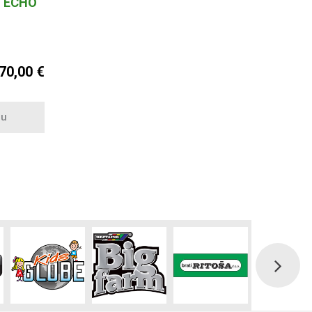
U ECHO
70,00 €
cu