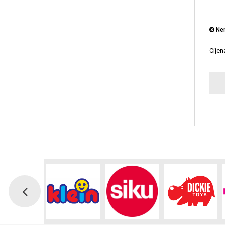
Nem
Cije