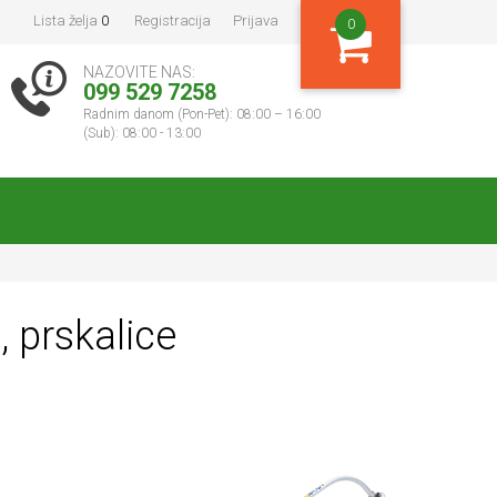
Lista želja
0
Registracija
Prijava
0
NAZOVITE NAS:
099 529 7258
Radnim danom (Pon-Pet): 08:00 – 16:00
(Sub): 08:00 - 13:00
, prskalice