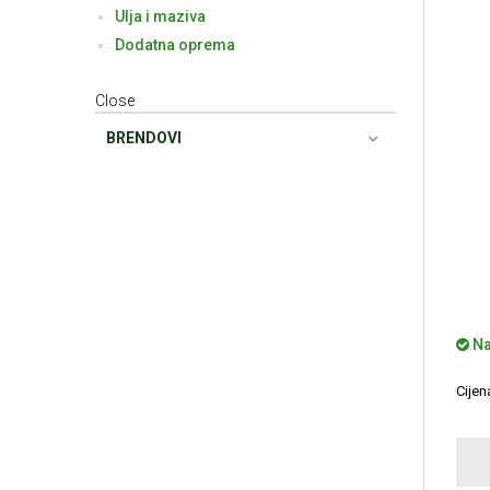
Ulja i maziva
Dodatna oprema
Close
BRENDOVI
Na
Cije