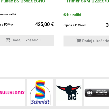
Puhač ES-255ESECHO
Trimer SRM-222ES/
a na zalihi
Na zalihi
425,00 €
3
na s PDV-om
Cijena s PDV-om
Dodaj u košaricu
Dodaj u košari