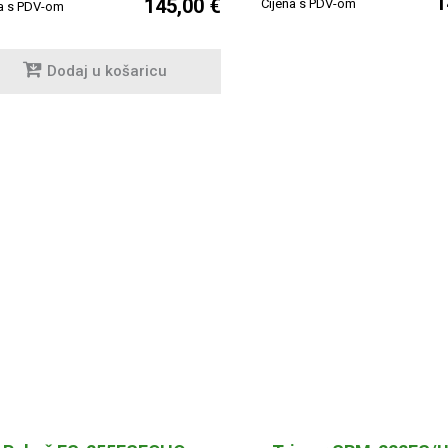
1
145,00 €
Cijena s PDV-om
na s PDV-om
Dodaj u košaricu