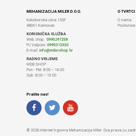
MEHANIZACIJA MILER D.O.O.
O TVRTCI
Kolodvorska ulica 155F
O nama
48361 Kalinovac
Poslovnice
KORISNIČKA SLUŽBA
Web shop:
0995297258
PJ Valpovo:
0995312330
E-mail:
info@milershop.hr
RADNO VRIJEME
WEB SHOP:
Pon - Pet: 8:00 – 16:00
Sub: 8:00 – 13:00
Pratite nas!
© 2026 Internet trgovina Mehanizacija Miler. Sva prava su zad