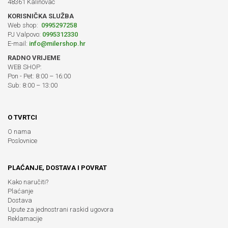
48361 Kalinovac
KORISNIČKA SLUŽBA
Web shop:
0995297258
PJ Valpovo:
0995312330
E-mail:
info@milershop.hr
RADNO VRIJEME
WEB SHOP:
Pon - Pet: 8:00 – 16:00
Sub: 8:00 – 13:00
O TVRTCI
O nama
Poslovnice
PLAĆANJE, DOSTAVA I POVRAT
Kako naručiti?
Plaćanje
Dostava
Upute za jednostrani raskid ugovora
Reklamacije