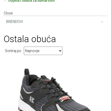
Odjeća i obuća za šumarstvo
Close
BRENDOVI
Ostala
obuća
Sortiraj po