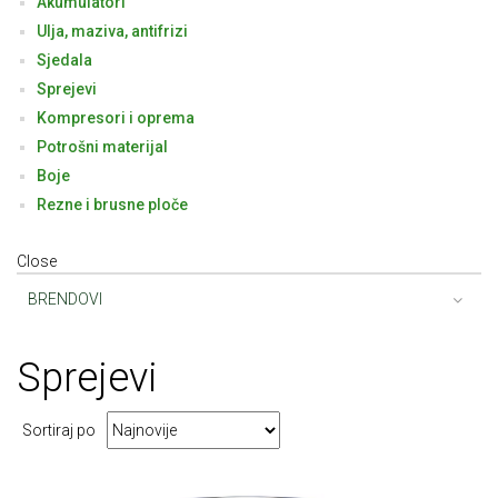
Akumulatori
Ulja, maziva, antifrizi
Sjedala
Sprejevi
Kompresori i oprema
Potrošni materijal
Boje
Rezne i brusne ploče
Close
BRENDOVI
Sprejevi
Sortiraj po