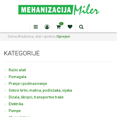
0
Doma
/
Radionica, alat i oprema
/
Sprejevi
KATEGORIJE
Ručni alati
Pomagala
Pranje i podmazivanje
Setovi brtvi, matica, podložaka, vijaka
Dizala, škripci, transportne trake
Elektrika
Pumpe