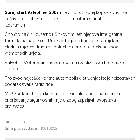
Sprej start Valvoline, 500 ml
je vrhunski sprej koji se koristi za
rješavanje problema pri pokretanju motora s unutarnjim
izgaranjem.
Ono što ga čini izuzetno učinkovitim jest njegova inteligentna
formula na bazi etera. Proizvod je posebno koristan tijekom
hladnih mjeseci, kada su pokretanja motora otežana zbog
vremenskih uvjeta.
Valvoline Motor Start može se koristiti za dizelske i benzinske
motore.
Proizvod najčešće koriste automobilski stručnjaci te je neizostavan
dodatak svake radionice.
Može se koristiti i za kućnu upotrebu, ali uz poseban oprez i
pridržavanje sigurnosnih mjera zbog zapaljivih svojstava
proizvoda.
SKU:
112517
Šifra proizvođača :
40010262