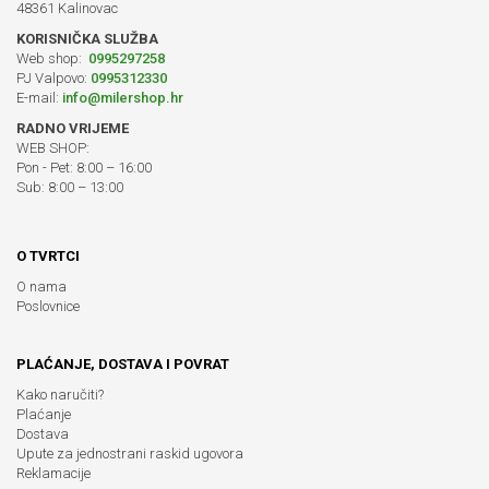
48361 Kalinovac
KORISNIČKA SLUŽBA
Web shop:
0995297258
PJ Valpovo:
0995312330
E-mail:
info@milershop.hr
RADNO VRIJEME
WEB SHOP:
Pon - Pet: 8:00 – 16:00
Sub: 8:00 – 13:00
O TVRTCI
O nama
Poslovnice
PLAĆANJE, DOSTAVA I POVRAT
Kako naručiti?
Plaćanje
Dostava
Upute za jednostrani raskid ugovora
Reklamacije