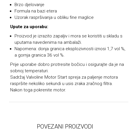
Brzo djelovanje
Formula na bazi etera
Uzorak raspršivanja u obliku fine maglice
Upute za uporabu:
Proizvod je izrazito zapaljiv i mora se koristiti u skladu s
uputama navedenima na ambalaži.
Napomena: donja granica eksplozivnosti iznosi 1,7 vol %,
a gornja granica 36 vol %.
Prije uporabe dobro protresite bočicu i osigurajte da je na
sobnoj temperaturi.
Sadržaj Valvoline Motor Start spreja za paljenje motora
raspršite nekoliko sekundi u usis zraka zračnog filtra.
Nakon toga pokrenite motor.
POVEZANI PROIZVODI