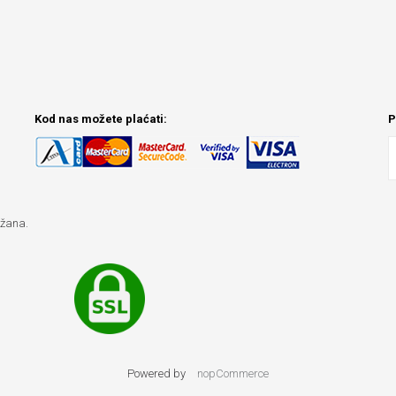
Kod nas možete plaćati:
P
ržana.
Powered by
nopCommerce