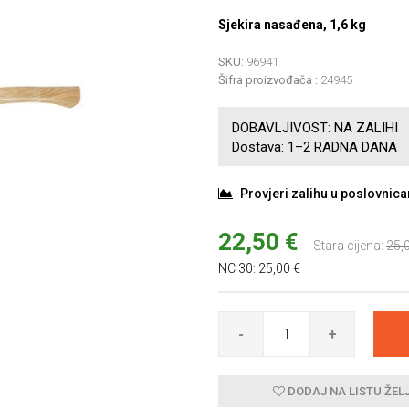
Sjekira nasađena, 1,6 kg
SKU:
96941
Šifra proizvođača :
24945
DOBAVLJIVOST:
NA ZALIHI
Dostava:
1–2 RADNA DANA
Provjeri zalihu u poslovnic
22,50 €
Stara cijena:
25,
NC 30:
25,00 €
-
+
DODAJ NA LISTU ŽEL