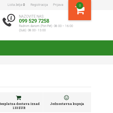
Lista želja
0
Registracija
Prijava
0
NAZOVITE NAS:
099 529 7258
Radnim danom (Pon-Pet): 08:00 – 16:00
(Sub): 08:00 - 13:00
Besplatna dostava iznad
Jednostavna kupnja
133 EUR