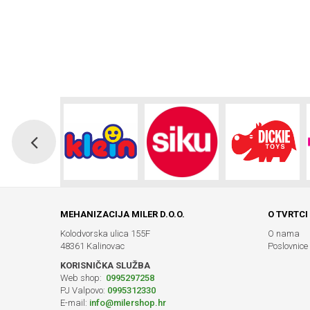
MEHANIZACIJA MILER D.O.O.
O TVRTCI
Kolodvorska ulica 155F
O nama
48361 Kalinovac
Poslovnice
KORISNIČKA SLUŽBA
Web shop:
0995297258
PJ Valpovo:
0995312330
E-mail:
info@milershop.hr