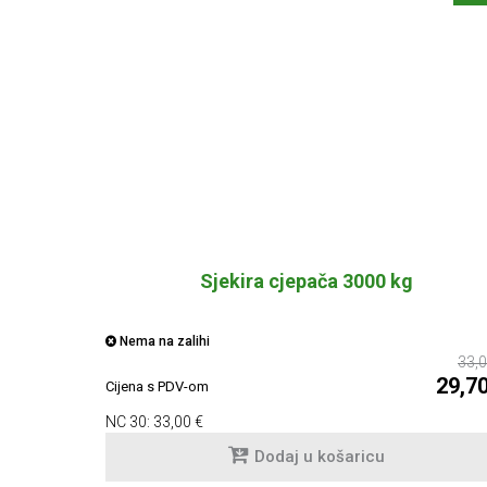
Sjekira cjepača 3000 kg
Nema na zalihi
33,0
29,7
Cijena s PDV-om
NC 30:
33,00 €
Dodaj u košaricu