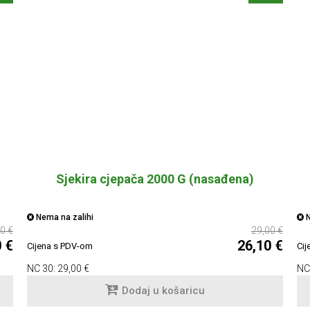
Sjekira cjepača 2000 G (nasađena)
Nema na zalihi
N
0 €
29,00 €
0 €
26,10 €
Cijena s PDV-om
Cij
NC 30:
29,00 €
NC
Dodaj u košaricu