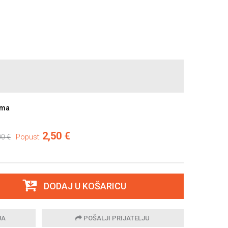
ama
2,50 €
00 €
Popust:
DODAJ U KOŠARICU
JA
POŠALJI PRIJATELJU