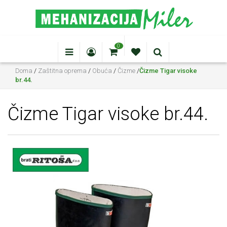
0
Doma
/
Zaštitna oprema
/
Obuća
/
Čizme
/
Čizme Tigar visoke
br.44.
Čizme Tigar visoke br.44.