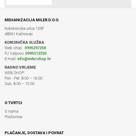
MEHANIZACIJA MILER D.O.O.
Kolodvorska ulica 155F
48361 Kalinovac
KORISNIČKA SLUŽBA
Web shop:
0995297258
PJ Valpovo:
0995312330
E-mail:
info@milershop.hr
RADNO VRIJEME
WEB SHOP:
Pon - Pet: 8:00 – 16:00
Sub: 8:00 – 13:00
O TVRTCI
O nama
Poslovnice
PLAĆANJE, DOSTAVA I POVRAT