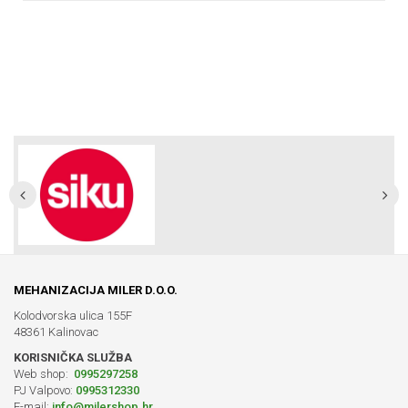
MEHANIZACIJA MILER D.O.O.
Kolodvorska ulica 155F
48361 Kalinovac
KORISNIČKA SLUŽBA
Web shop:
0995297258
PJ Valpovo:
0995312330
E-mail:
info@milershop.hr