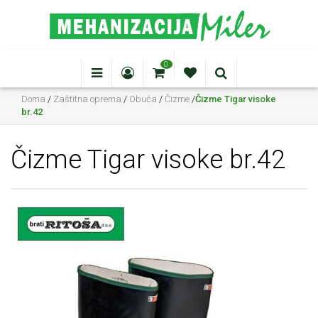
0
Doma
/
Zaštitna oprema
/
Obuća
/
Čizme
/
Čizme Tigar visoke
br.42
Čizme Tigar visoke br.42