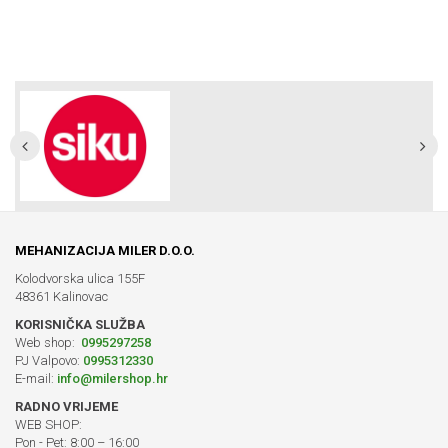
MEHANIZACIJA MILER D.O.O.
Kolodvorska ulica 155F
48361 Kalinovac
KORISNIČKA SLUŽBA
Web shop:
0995297258
PJ Valpovo:
0995312330
E-mail:
info@milershop.hr
RADNO VRIJEME
WEB SHOP:
Pon - Pet: 8:00 – 16:00