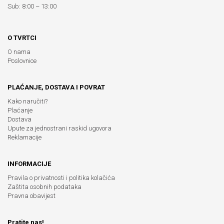
Sub: 8:00 – 13:00
O TVRTCI
O nama
Poslovnice
PLAĆANJE, DOSTAVA I POVRAT
Kako naručiti?
Plaćanje
Dostava
Upute za jednostrani raskid ugovora
Reklamacije
INFORMACIJE
Pravila o privatnosti i politika kolačića
Zaštita osobnih podataka
Pravna obavijest
Pratite nas!