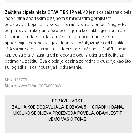
Zaštitna cipela niska OTAVITE S1P vel. 43
je niska zaštitna cipela
inspirirana sportskim dizajnom s mrežastim gornjištem i
podstavom koja nudi visoku prozračnost i udobnost. Njegov PU
potplat dvostruke gustoće otporan je na kontakt s gorivom i uljem.
Otporan je na klizanje keramički ili čelični pod i nudi izvrsnu
apsorpciju udaraca. Njegov uklonjivi uložak, izrađen od tekstila i
EVA sa širokim rupama, nudi dobro prozračivanje. OTAVITE ima
kapicu za prste i zaštitu od prodora ploča izrađena od čelika za
optimalnu zaštitu. Ova cipela je idealna za radna okruženja kao što
su logistika, laka industrija ili održavanje.
SKU:
106778
Šifra proizvođača :
9OTA090043
DOBAVLJIVOST:
ZALIHA KOD DOBAVLJAČA: DOBAVA 5 - 10 RADNIH DANA.
UKOLIKO SE CIJENA PROIZVODA POVEĆA, OBAVIJESTIT
ĆEMO VAS O TOME.