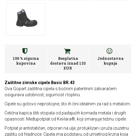
100 % sigurna
Besplatna
Jednostavna
kupovina
dostava iznad 133
kupnja
EUR
Zaštitne zimske cipele Basic BR.43
Ova Gopart zaštitna cipela s bočnim patentnim zatvaračem
osigurava udobnost, sigurnost i toplinu.
Cipele su gotovo neprobojne, što ih čini idealnim za rad s metalom.
Čelična kapica štiti stopala od padajućih komada metala i drugih
opasnosti. Međupotplat od Kevlara®, koji smanjuje težinu cipele.
Potplat je antistatičan, otporan na ulje, protuklizan i pruža izuzetnu
zaštitu od hladnoće. Cipela ima podstavu od umjetnog krzna koja