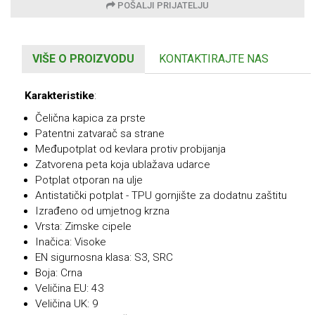
POŠALJI PRIJATELJU
VIŠE O PROIZVODU
KONTAKTIRAJTE NAS
Karakteristike
:
Čelična kapica za prste
Patentni zatvarač sa strane
Međupotplat od kevlara protiv probijanja
Zatvorena peta koja ublažava udarce
Potplat otporan na ulje
Antistatički potplat - TPU gornjište za dodatnu zaštitu
Izrađeno od umjetnog krzna
Vrsta: Zimske cipele
Inačica: Visoke
EN sigurnosna klasa: S3, SRC
Boja: Crna
Veličina EU: 43
Veličina UK: 9