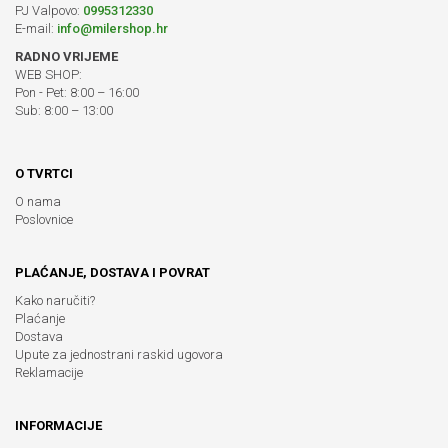
PJ Valpovo:
0995312330
E-mail:
info@milershop.hr
RADNO VRIJEME
WEB SHOP:
Pon - Pet: 8:00 – 16:00
Sub: 8:00 – 13:00
O TVRTCI
O nama
Poslovnice
PLAĆANJE, DOSTAVA I POVRAT
Kako naručiti?
Plaćanje
Dostava
Upute za jednostrani raskid ugovora
Reklamacije
INFORMACIJE