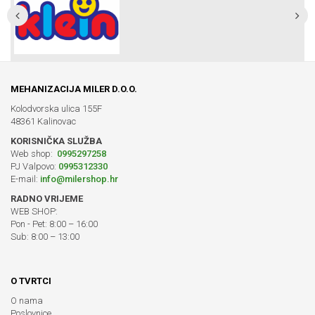
MEHANIZACIJA MILER D.O.O.
Kolodvorska ulica 155F
48361 Kalinovac
KORISNIČKA SLUŽBA
Web shop:
0995297258
PJ Valpovo:
0995312330
E-mail:
info@milershop.hr
RADNO VRIJEME
WEB SHOP:
Pon - Pet: 8:00 – 16:00
Sub: 8:00 – 13:00
O TVRTCI
O nama
Poslovnice