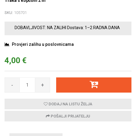
Traka s kopčom 2 m
SKU:
105701
DOBAVLJIVOST:
NA ZALIHI
Dostava:
1–2 RADNA DANA
Provjeri zalihu u poslovnicama
4,00 €
-
+
DODAJ NA LISTU ŽELJA
POŠALJI PRIJATELJU