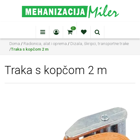
0
Doma
/
Radionica, alat i oprema
/
Dizala, škripci, transportne trake
/
Traka s kopčom 2 m
Traka s kopčom 2 m