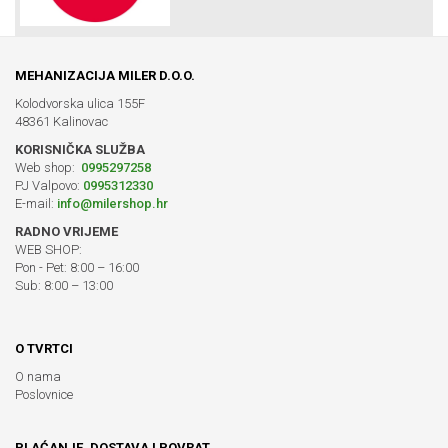
MEHANIZACIJA MILER D.O.O.
Kolodvorska ulica 155F
48361 Kalinovac
KORISNIČKA SLUŽBA
Web shop:
0995297258
PJ Valpovo:
0995312330
E-mail:
info@milershop.hr
RADNO VRIJEME
WEB SHOP:
Pon - Pet: 8:00 – 16:00
Sub: 8:00 – 13:00
O TVRTCI
O nama
Poslovnice
PLAĆANJE, DOSTAVA I POVRAT