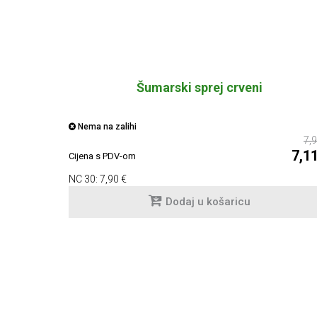
Šumarski sprej crveni
Nema na zalihi
7,9
7,1
Cijena s PDV-om
NC 30:
7,90 €
Dodaj u košaricu