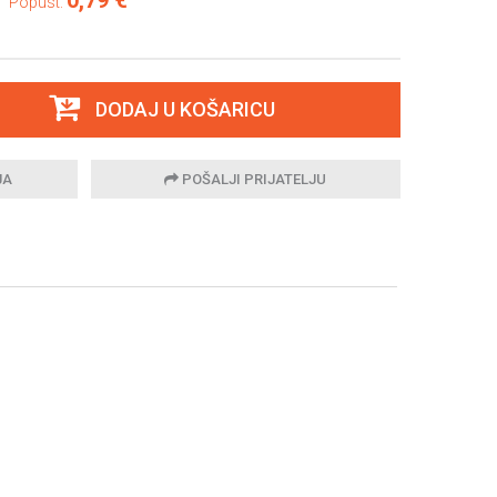
0,79 €
Popust:
DODAJ U KOŠARICU
JA
POŠALJI PRIJATELJU