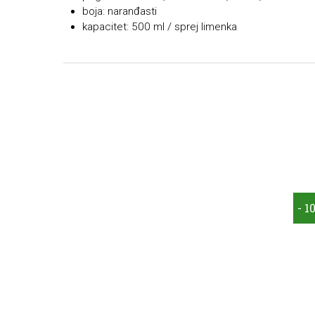
boja: naranđasti
kapacitet: 500 ml / sprej limenka
- 1