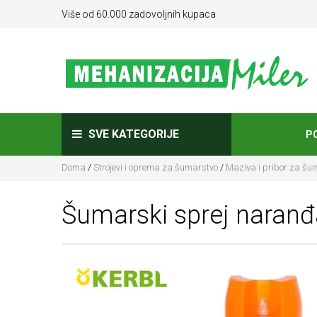
Više od 60.000 zadovoljnih kupaca
SVE KATEGORIJE
P
Doma
/
Strojevi i oprema za šumarstvo
/
Maziva i pribor za šu
Šumarski sprej naranđ