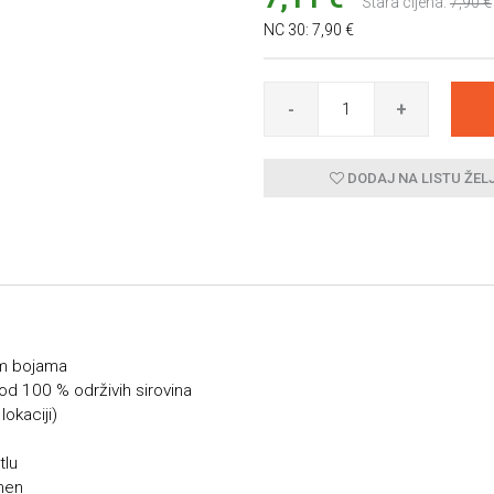
Stara cijena:
7,90 €
NC 30:
7,90 €
-
+
DODAJ NA LISTU ŽEL
im bojama
 od 100 % održivih sirovina
okaciji)
tlu
amen