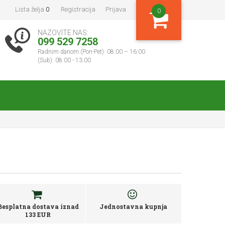
Lista želja
0
Registracija
Prijava
0
NAZOVITE NAS:
099 529 7258
Radnim danom (Pon-Pet): 08:00 – 16:00
(Sub): 08:00 - 13:00
Besplatna dostava iznad
Jednostavna kupnja
133 EUR