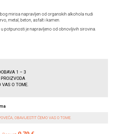
bog mirisa napravljen od organskih alkohola nudi
drvo, metal, beton, asfalt i kamen.
 u potpunosti je napravljeno od obnovljivih sirovina.
OBAVA 1 – 3
A PROIZVODA
 VAS O TOME.
ama
OVEĆA, OBAVIJESTIT ĆEMO VAS O TOME.