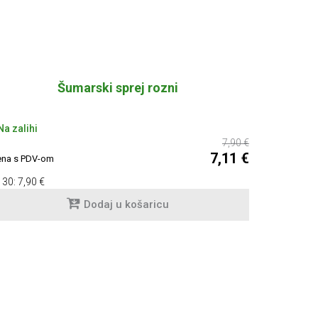
Šumarski sprej rozni
a zalihi
7,90 €
7,11 €
ena s PDV-om
 30:
7,90 €
Dodaj u košaricu