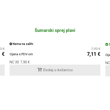
Šumarski sprej plavi
Nema na zalihi
N
0 €
7,90 €
1 €
7,11 €
Cijena s PDV-om
Cij
NC 30:
7,90 €
NC
Dodaj u košaricu