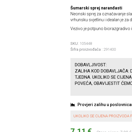
Šumarski sprej naranđasti
Neonski sprej za označavanje sla
vrhunsku svjetlinu i idealan je za 
Vezivo je potpuno biorazgradivo i
SKU:
105448
Šifra proizvođača :
291400
DOBAVLJIVOST:
ZALIHA KOD DOBAVLJAČA: D
TJEDNA. UKOLIKO SE CIJEN
POVEĆA, OBAVIJESTIT ĆEMO
Provjeri zalihu u poslovnic
UKOLIKO SE CIJENA PROIZVODA P
7,11 €