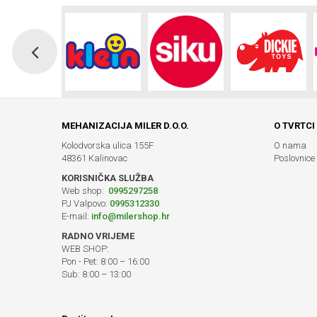
MEHANIZACIJA MILER D.O.O.
O TVRTCI
Kolodvorska ulica 155F
O nama
48361 Kalinovac
Poslovnice
KORISNIČKA SLUŽBA
Web shop:
0995297258
PJ Valpovo:
0995312330
E-mail:
info@milershop.hr
RADNO VRIJEME
WEB SHOP:
Pon - Pet: 8:00 – 16:00
Sub: 8:00 – 13:00