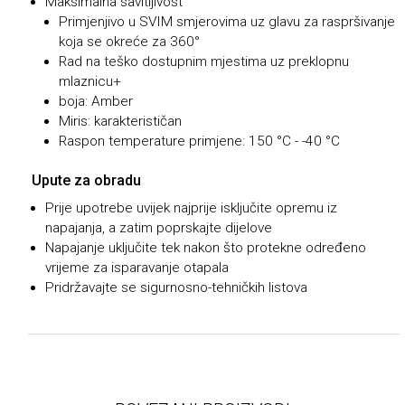
Maksimalna savitljivost
Primjenjivo u SVIM smjerovima uz glavu za raspršivanje
koja se okreće za 360°
Rad na teško dostupnim mjestima uz preklopnu
mlaznicu+
boja: Amber
Miris: karakterističan
Raspon temperature primjene: 150 °C - -40 °C
Upute za obradu
Prije upotrebe uvijek najprije isključite opremu iz
napajanja, a zatim poprskajte dijelove
Napajanje uključite tek nakon što protekne određeno
vrijeme za isparavanje otapala
Pridržavajte se sigurnosno-tehničkih listova