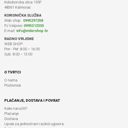
Kolodvorska ulica 155F
48361 Kalinovac
KORISNIČKA SLUŽBA
Web shop:
0995297258
PJ Valpovo:
0995312330
E-mail:
info@milershop.hr
RADNO VRIJEME
WEB SHOP:
Pon - Pet: 8:00 – 16:00
Sub: 8:00 – 13:00
O TVRTCI
O nama
Poslovnice
PLAĆANJE, DOSTAVA I POVRAT
Kako naručiti?
Plaćanje
Dostava
Upute za jednostrani raskid ugovora