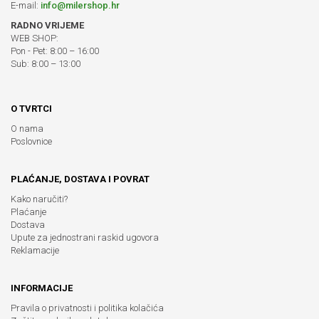
E-mail:
info@milershop.hr
RADNO VRIJEME
WEB SHOP:
Pon - Pet: 8:00 – 16:00
Sub: 8:00 – 13:00
O TVRTCI
O nama
Poslovnice
PLAĆANJE, DOSTAVA I POVRAT
Kako naručiti?
Plaćanje
Dostava
Upute za jednostrani raskid ugovora
Reklamacije
INFORMACIJE
Pravila o privatnosti i politika kolačića