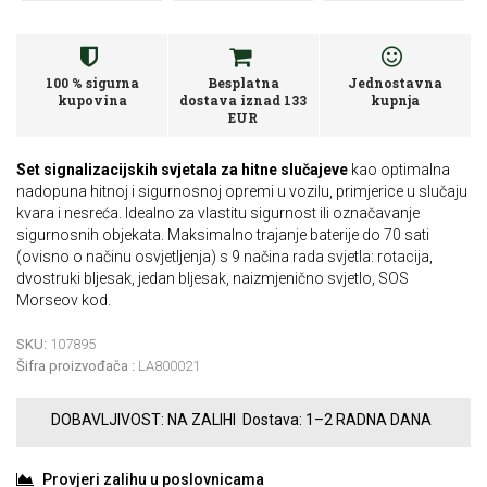
100 % sigurna
Besplatna
Jednostavna
kupovina
dostava iznad 133
kupnja
EUR
Set signalizacijskih svjetala za hitne slučajeve
kao optimalna
nadopuna hitnoj i sigurnosnoj opremi u vozilu, primjerice u slučaju
kvara i nesreća. Idealno za vlastitu sigurnost ili označavanje
sigurnosnih objekata. Maksimalno trajanje baterije do 70 sati
(ovisno o načinu osvjetljenja) s 9 načina rada svjetla: rotacija,
dvostruki bljesak, jedan bljesak, naizmjenično svjetlo, SOS
Morseov kod.
SKU:
107895
Šifra proizvođača :
LA800021
DOBAVLJIVOST:
NA ZALIHI
Dostava:
1–2 RADNA DANA
Provjeri zalihu u poslovnicama