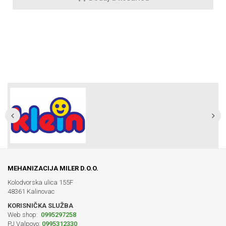
MEHANIZACIJA MILER D.O.O.
Kolodvorska ulica 155F
48361 Kalinovac
KORISNIČKA SLUŽBA
Web shop:
0995297258
PJ Valpovo:
0995312330