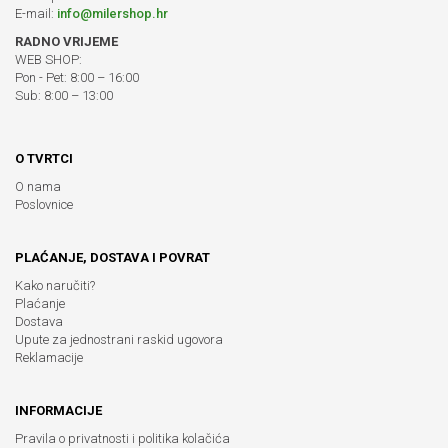
E-mail:
info@milershop.hr
RADNO VRIJEME
WEB SHOP:
Pon - Pet: 8:00 – 16:00
Sub: 8:00 – 13:00
O TVRTCI
O nama
Poslovnice
PLAĆANJE, DOSTAVA I POVRAT
Kako naručiti?
Plaćanje
Dostava
Upute za jednostrani raskid ugovora
Reklamacije
INFORMACIJE
Pravila o privatnosti i politika kolačića