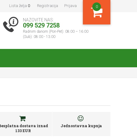
Lista želja
0
Registracija
Prijava
0
NAZOVITE NAS:
099 529 7258
Radnim danom (Pon-Pet): 08:00 – 16:00
(Sub): 08:00 - 13:00
Besplatna dostava iznad
Jednostavna kupnja
133 EUR