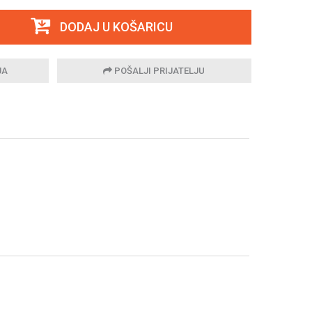
DODAJ U KOŠARICU
JA
POŠALJI PRIJATELJU