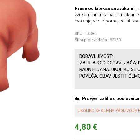
Prase od lateksa sa zvukom
igr
zvukom, animira na igru roktanje
hvatanje, vrlo otporna, od lateksa
SKU:
107860
Šifra proizvođača :
82350
DOBAVLJIVOST:
ZALIHA KOD DOBAVLJAČA: D
RADNIH DANA. UKOLIKO SE 
POVEĆA, OBAVIJESTIT ĆEMO
Provjeri zalihu u poslovnic
UKOLIKO SE CIJENA PROIZVODA P
4,80 €