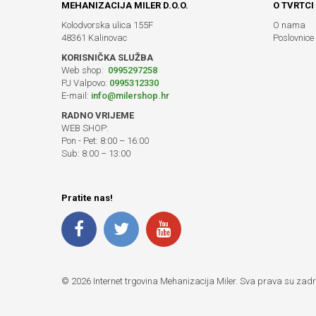
MEHANIZACIJA MILER D.O.O.
O TVRTCI
Kolodvorska ulica 155F
O nama
48361 Kalinovac
Poslovnice
KORISNIČKA SLUŽBA
Web shop:
0995297258
PJ Valpovo:
0995312330
E-mail:
info@milershop.hr
RADNO VRIJEME
WEB SHOP:
Pon - Pet: 8:00 – 16:00
Sub: 8:00 – 13:00
Pratite nas!
© 2026 Internet trgovina Mehanizacija Miler. Sva prava su zad