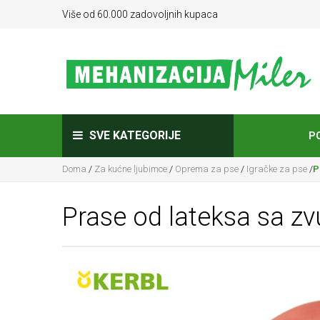
Više od 60.000 zadovoljnih kupaca
SVE KATEGORIJE
P
Doma
/
Za kućne ljubimce
/
Oprema za pse
/
Igračke za pse
/
P
Prase od lateksa sa z