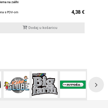
ema na zalihi
Na zalihi
4,38 €
ena s PDV-om
Cijena s PDV
Dodaj u košaricu