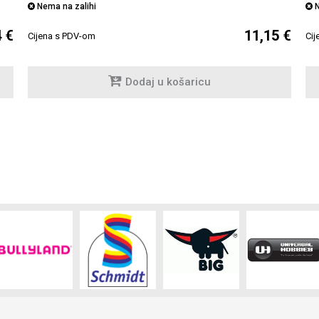
Nema na zalihi
N
4 €
11,15 €
Cijena s PDV-om
Cij
Dodaj u košaricu