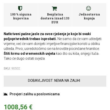
100 % sigurna
Besplatna
Jednostavna
kupovina
dostava iznad 133
kupnja
EUR
Natkriveni pašne jasle za ovce rješenje je koje bi svaki
poljoprivrednik trebao isprobati.
Ne samo da će vam uštedjeti
vrijeme, već će vam donijeti i mjerljive financijske koristi u obliku
ušteda. Prvo, usredotočimo se na krovište pocinčane hranilice.
Štiti krmu od vremenskih uvjeta
kao što su kiša, snijeg i tuča.
Tako će dugo ostati svježa.
SKU:
90502
DOBAVLJIVOST:
NEMA NA ZALIHI
Provjeri zalihu u poslovnicama
1008,56 €