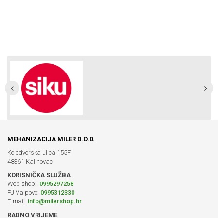
MEHANIZACIJA MILER D.O.O.
Kolodvorska ulica 155F
48361 Kalinovac
KORISNIČKA SLUŽBA
Web shop:
0995297258
PJ Valpovo:
0995312330
E-mail:
info@milershop.hr
RADNO VRIJEME