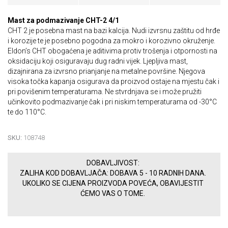
Mast za podmazivanje CHT-2 4/1
CHT 2 je posebna mast na bazi kalcija. Nudi izvrsnu zaštitu od hrđe
i korozije te je posebno pogodna za mokro i korozivno okruženje.
Eldon’s CHT obogaćena je aditivima protiv trošenja i otpornosti na
oksidaciju koji osiguravaju dug radni vijek. Ljepljiva mast,
dizajnirana za izvrsno prianjanje na metalne površine. Njegova
visoka točka kapanja osigurava da proizvod ostaje na mjestu čak i
pri povišenim temperaturama. Ne stvrdnjava se i može pružiti
učinkovito podmazivanje čak i pri niskim temperaturama od -30°C
te do 110°C.
SKU:
108748
DOBAVLJIVOST:
ZALIHA KOD DOBAVLJAČA: DOBAVA 5 - 10 RADNIH DANA.
UKOLIKO SE CIJENA PROIZVODA POVEĆA, OBAVIJESTIT
ĆEMO VAS O TOME.