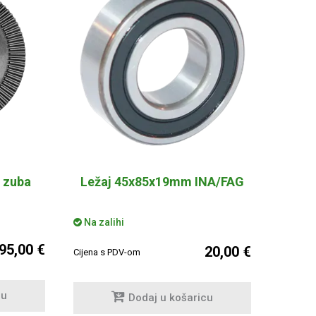
3 zuba
Ležaj 45x85x19mm INA/FAG
Na zalihi
95,00 €
20,00 €
Cijena s PDV-om
cu
Dodaj u košaricu