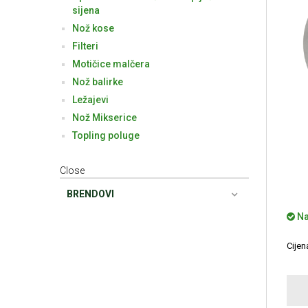
sijena
Nož kose
Filteri
Motičice malčera
Nož balirke
Ležajevi
Nož Mikserice
Topling poluge
Close
BRENDOVI
Na
Cije