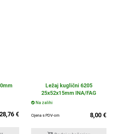
x20mm
Ležaj kuglični 6205
25x52x15mm INA/FAG
Na zalihi
28,76 €
8,00 €
Cijena s PDV-om
cu