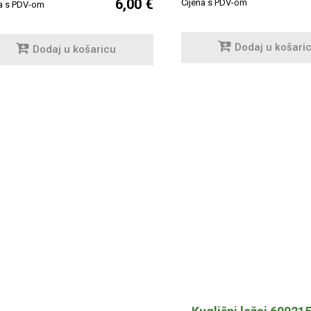
6,00 €
Cijena s PDV-om
na s PDV-om
Dodaj u košari
Dodaj u košaricu