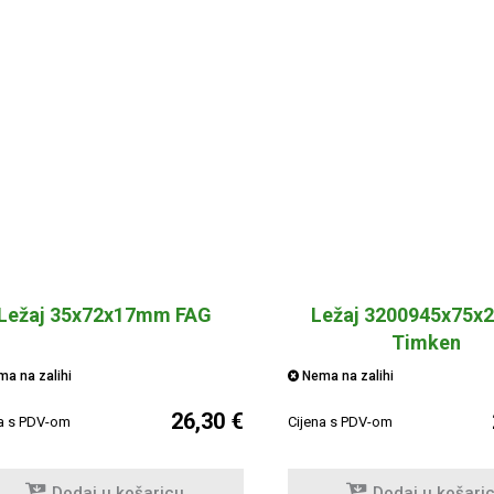
Ležaj 35x72x17mm FAG
Ležaj 3200945x75
Timken
a na zalihi
Nema na zalihi
26,30 €
na s PDV-om
Cijena s PDV-om
Dodaj u košaricu
Dodaj u košari