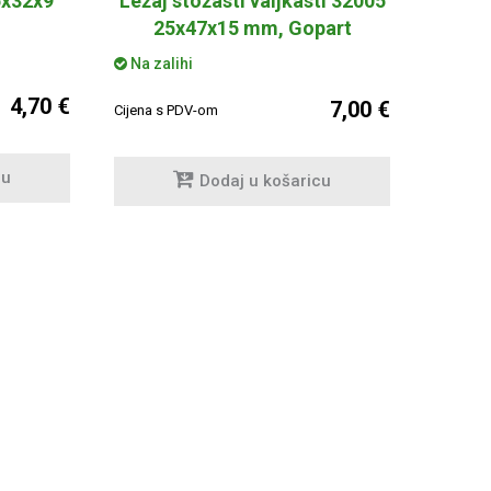
5x32x9
Ležaj stožasti valjkasti 32005
25x47x15 mm, Gopart
Na zalihi
4,70 €
7,00 €
Cijena s PDV-om
cu
Dodaj u košaricu