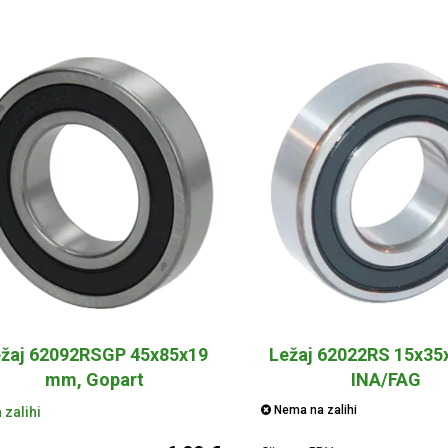
ežaj 62092RSGP 45x85x19
Ležaj 62022RS 15x3
mm, Gopart
INA/FAG
Nema na zalihi
 zalihi