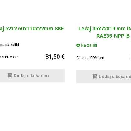
aj 6212 60x110x22mm SKF
Ležaj 35x72x19 mm I
RAE35-NPP-B
a na zalihi
Na zalihi
31,50 €
na s PDV-om
Cijena s PDV-om
Dodaj u košaricu
Dodaj u košari