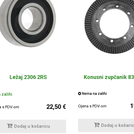
Ležaj 2306 2RS
Konusni zupčanik 8
Nema na zalihi
 zalihi
1
22,50 €
Cijena s PDV-om
na s PDV-om
Dodaj u košari
Dodaj u košaricu