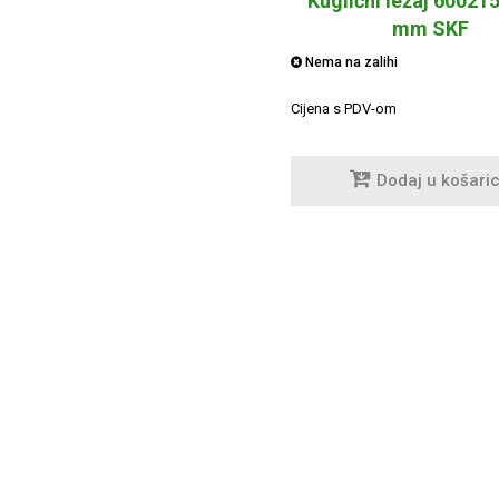
Kuglični ležaj 60021
mm SKF
Nema na zalihi
Cijena s PDV-om
Dodaj u košari