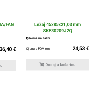
NA/FAG
Ležaj 45x85x21,03 mm
SKF30209J2Q
Nema na zalihi
24,53 €
36,40 €
Cijena s PDV-om
Dodaj u košaricu
cu