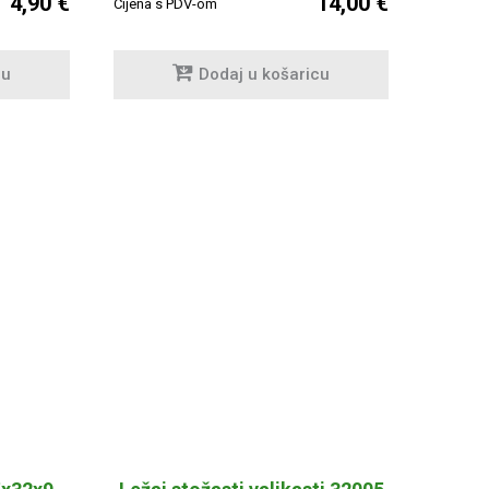
4,90 €
14,00 €
Cijena s PDV-om
cu
Dodaj u košaricu