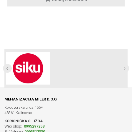
MEHANIZACIJA MILER D.O.O.
Kolodvorska ulica 155F
48361 Kalinovac
KORISNIČKA SLUŽBA
Web shop:
0995297258
PJ Valpovo:
0995312330