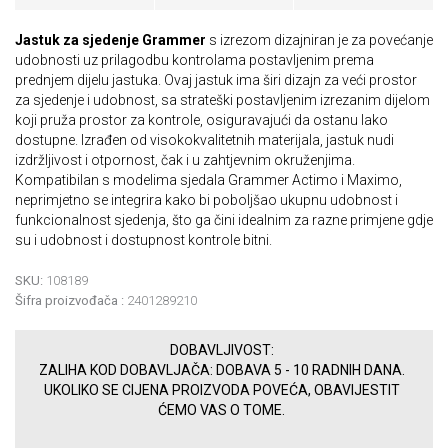
Jastuk za sjedenje Grammer
s izrezom dizajniran je za povećanje
udobnosti uz prilagodbu kontrolama postavljenim prema
prednjem dijelu jastuka. Ovaj jastuk ima širi dizajn za veći prostor
za sjedenje i udobnost, sa strateški postavljenim izrezanim dijelom
koji pruža prostor za kontrole, osiguravajući da ostanu lako
dostupne. Izrađen od visokokvalitetnih materijala, jastuk nudi
izdržljivost i otpornost, čak i u zahtjevnim okruženjima.
Kompatibilan s modelima sjedala Grammer Actimo i Maximo,
neprimjetno se integrira kako bi poboljšao ukupnu udobnost i
funkcionalnost sjedenja, što ga čini idealnim za razne primjene gdje
su i udobnost i dostupnost kontrole bitni.
SKU:
108189
Šifra proizvođača :
2401289210
DOBAVLJIVOST:
ZALIHA KOD DOBAVLJAČA: DOBAVA 5 - 10 RADNIH DANA.
UKOLIKO SE CIJENA PROIZVODA POVEĆA, OBAVIJESTIT
ĆEMO VAS O TOME.