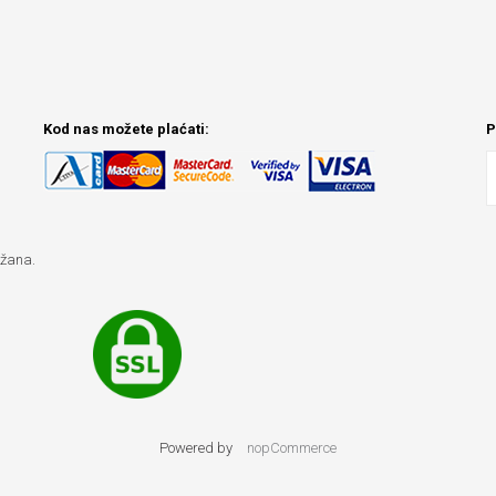
Kod nas možete plaćati:
P
ržana.
Powered by
nopCommerce