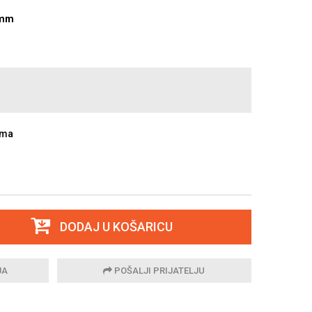
7mm
ama
DODAJ U KOŠARICU
JA
POŠALJI PRIJATELJU