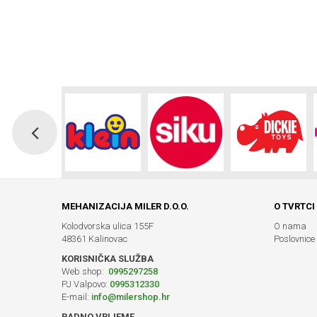
MEHANIZACIJA MILER D.O.O.
O TVRTCI
Kolodvorska ulica 155F
O nama
48361 Kalinovac
Poslovnice
KORISNIČKA SLUŽBA
Web shop:
0995297258
PJ Valpovo:
0995312330
E-mail:
info@milershop.hr
RADNO VRIJEME