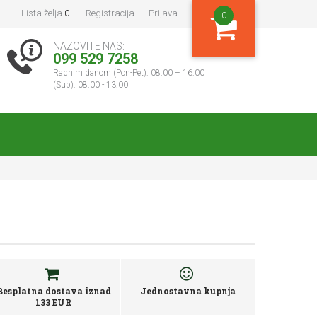
Lista želja
0
Registracija
Prijava
0
NAZOVITE NAS:
099 529 7258
Radnim danom (Pon-Pet): 08:00 – 16:00
(Sub): 08:00 - 13:00
Besplatna dostava iznad
Jednostavna kupnja
133 EUR