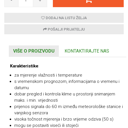
-
+
DODAJ NA LISTU ŽELJA
POŠALJI PRIJATELJU
VIŠE O PROIZVODU
KONTAKTIRAJTE NAS
Karakteristike
:
za mjerenje vlažnosti i temperature
s vremenskom prognozom, informacijama o vremenu i
datumu
dobar pregled i kontrola klime u prostoriji snimanjem
maks. i min. vrijednosti
prijenos signala do 60 m između meteorološke stanice i
vanjskog senzora
visoka točnost mjerenja i brzo vrijeme odziva (50 s)
mogu se postaviti viseći ili stojeći