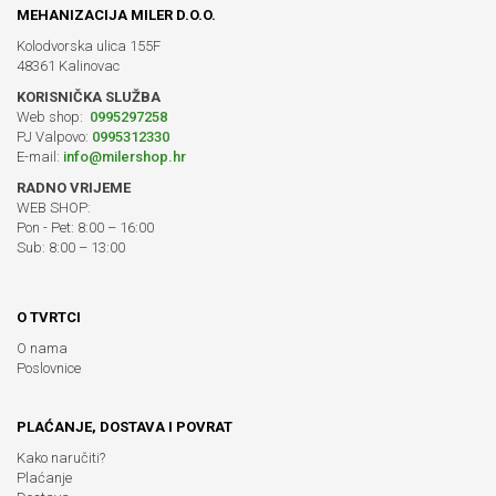
MEHANIZACIJA MILER D.O.O.
Kolodvorska ulica 155F
48361 Kalinovac
KORISNIČKA SLUŽBA
Web shop:
0995297258
PJ Valpovo:
0995312330
E-mail:
info@milershop.hr
RADNO VRIJEME
WEB SHOP:
Pon - Pet: 8:00 – 16:00
Sub: 8:00 – 13:00
O TVRTCI
O nama
Poslovnice
PLAĆANJE, DOSTAVA I POVRAT
Kako naručiti?
Plaćanje