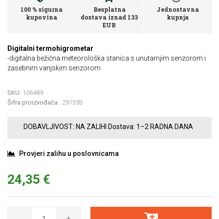
100 % sigurna
Besplatna
Jednostavna
kupovina
dostava iznad 133
kupnja
EUR
Digitalni termohigrometar
-digitalna bežična meteorološka stanica s unutarnjim senzorom i
zasebnim vanjskim senzorom
SKU:
106489
Šifra proizvođača :
291393
DOBAVLJIVOST:
NA ZALIHI
Dostava:
1–2 RADNA DANA
Provjeri zalihu u poslovnicama
24,35 €