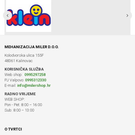
MEHANIZACIJA MILER D.O.O.
Kolodvorska ulica 155F
48361 Kalinovac
KORISNIČKA SLUŽBA
Web shop:
0995297258
PJ Valpovo:
0995312330
E-mail:
info@milershop.hr
RADNO VRIJEME
WEB SHOP:
Pon - Pet: 8:00 – 16:00
Sub: 8:00 – 13:00
O TVRTCI