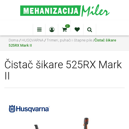
0
Doma
/
HUSQVARNA
/
Trimeri, puhači i štapne pile
/
Čistač šikare
525RX Mark II
Čistač šikare 525RX Mark
II