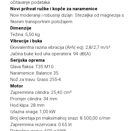
očitavanje podataka.
Novi prihvat ručke i kopče za naramenice
Novi moderaniji i robusniji dizajn. Stezaljka od magnezija s
fiksnim transportnim položajem.
Dimenzije
Težina: 5,50 kg
Vibracije i buka
Ekvivalentna razina vibracija (AHV, eq): 2,8/2,7 m/s²
Jačina buke kod uha operatera: 94 dB(A)
Serijska oprema
Glava flaksa: T35 M10
Naramenice: Balance 35
Nož za travu: Grass 255-4
Motor
Zapremnina cilindra: 25,40 cm³
Promjer cilindra: 34 mm
Hod klipa: 28 mm
Izlazna snaga: 1,00 kW
Broj okretaja pri maksimalnoj snazi: 8.500,00 o/min
Zapremnina rezervoara: 0.65 lit