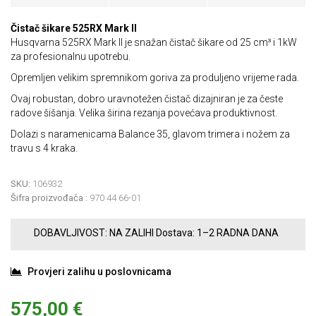
Čistač šikare 525RX Mark II
Husqvarna 525RX Mark II je snažan čistač šikare od 25 cm³ i 1kW
za profesionalnu upotrebu.
Opremljen velikim spremnikom goriva za produljeno vrijeme rada.
Ovaj robustan, dobro uravnotežen čistač dizajniran je za česte
radove šišanja. Velika širina rezanja povećava produktivnost.
Dolazi s naramenicama Balance 35, glavom trimera i nožem za
travu s 4 kraka.
SKU:
106932
Šifra proizvođača :
970 44 66-01
DOBAVLJIVOST:
NA ZALIHI
Dostava:
1–2 RADNA DANA
Provjeri zalihu u poslovnicama
575,00 €