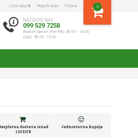
Lista želja
0
Registracija
Prijava
0
NAZOVITE NAS:
099 529 7258
Radnim danom (Pon-Pet): 08:00 – 16:00
(Sub): 08:00 - 13:00
Besplatna dostava iznad
Jednostavna kupnja
133 EUR