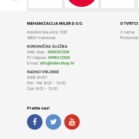
MEHANIZACIJA MILER D.O.O.
O TVRTCI
Kolodvorska ulica 155F
O nama
48361 Kalinovac
Poslovnice
KORISNIČKA SLUŽBA
Web shop:
0995297258
PJ Valpovo:
0995312330
E-mail:
info@milershop.hr
RADNO VRIJEME
WEB SHOP:
Pon - Pet: 8:00 – 16:00
Sub: 8:00 – 13:00
Pratite nas!