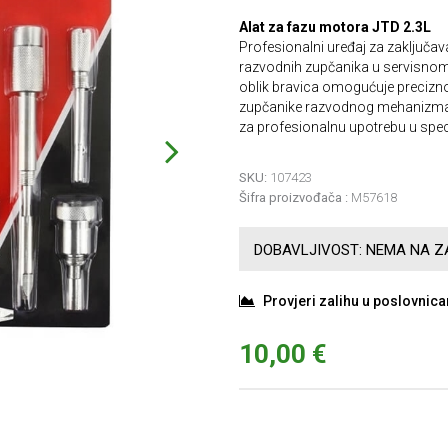
Alat za fazu motora JTD 2.3L
Profesionalni uređaj za zaključa
razvodnih zupčanika u servisno
oblik bravica omogućuje precizno 
zupčanike razvodnog mehanizma i
za profesionalnu upotrebu u speci
SKU:
107423
Šifra proizvođača :
M57618
DOBAVLJIVOST:
NEMA NA ZA
Provjeri zalihu u poslovnic
10,00 €