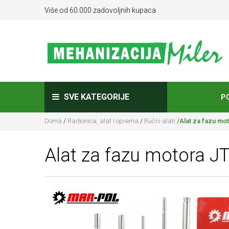
Više od 60.000 zadovoljnih kupaca
SVE KATEGORIJE
P
Doma
/
Radionica, alat i oprema
/
Ručni alati
/
Alat za fazu mo
Alat za fazu motora J