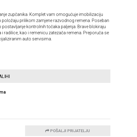
vanje zupčanika. Komplet vam omogućuje imobilizaciju
m položaju prilikom zamjene razvodnog remena. Poseban
postavljanje kontrolnih točaka paljenja. Brave blokiraju
 radilice, kao i remenicu zatezača remena. Preporuča se
jaliziranim auto servisima.
LIHI
ama
POŠALJI PRIJATELJU