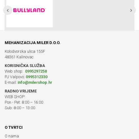
MEHANIZACIJA MILER D.O.O.
Kolodvorska ulica 155F
48361 Kalinovac
KORISNIČKA SLUŽBA
Web shop:
0995297258
PJ Valpovo:
0995312330
E-mail:
info@milershop.hr
RADNO VRIJEME
WEB SHOP:
Pon - Pet: 8:00 – 16:00
Sub: 8:00 – 13:00
O TVRTCI
O nama