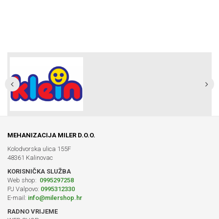
MEHANIZACIJA MILER D.O.O.
Kolodvorska ulica 155F
48361 Kalinovac
KORISNIČKA SLUŽBA
Web shop:
0995297258
PJ Valpovo:
0995312330
E-mail:
info@milershop.hr
RADNO VRIJEME