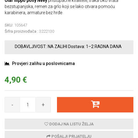
Ular hippo pony Nevy
pristupačne kvalitete, traka oko vrata
bezstupanjska, remen za grlo koji se lako otvara pomoću
karabinera, armature bez hrđe
SKU:
105647
Šifra proizvođača :
3222130
DOBAVLJIVOST:
NA ZALIHI
Dostava:
1–2 RADNA DANA
Provjeri zalihu u poslovnicama
4,90 €
-
+
DODAJ NA LISTU ŽELJA
POŠALJI PRIJATELJU