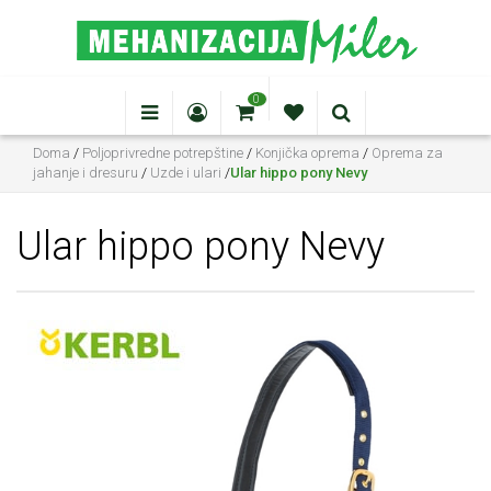
0
Doma
/
Poljoprivredne potrepštine
/
Konjička oprema
/
Oprema za
jahanje i dresuru
/
Uzde i ulari
/
Ular hippo pony Nevy
Ular hippo pony Nevy