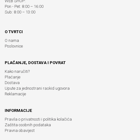
WEB SHOP:
Pon - Pet: 8:00 – 16:00
Sub: 8:00 – 13:00
O TVRTCI
O nama
Poslovnice
PLAĆANJE, DOSTAVA I POVRAT
Kako naručiti?
Plaćanje
Dostava
Upute za jednostrani raskid ugovora
Reklamacije
INFORMACIJE
Pravila o privatnosti i politika kolačića
Zaštita osobnih podataka
Pravna obavijest