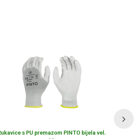
Rukavice s PU premazom PINTO bijela vel.
Rukavice