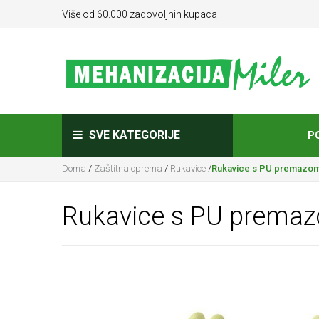
Više od 60.000 zadovoljnih kupaca
SVE KATEGORIJE
P
Doma
/
Zaštitna oprema
/
Rukavice
/
Rukavice s PU premazom 
Rukavice s PU premaz