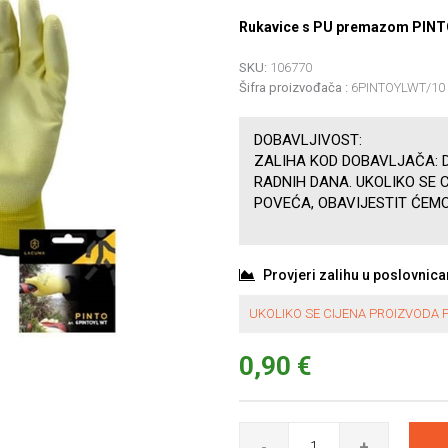
Rukavice s PU premazom PINTO 
SKU:
106770
Šifra proizvođača :
6PINTOYLWT/10
DOBAVLJIVOST:
ZALIHA KOD DOBAVLJAČA: D
RADNIH DANA. UKOLIKO SE 
POVEĆA, OBAVIJESTIT ĆEMO
Provjeri zalihu u poslovnic
UKOLIKO SE CIJENA PROIZVODA P
0,90 €
-
+