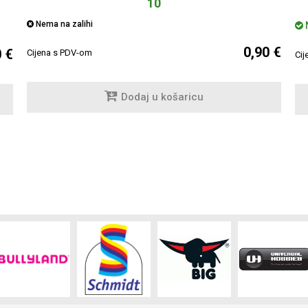
10
Nema na zalihi
N
0,90 €
0 €
Cijena s PDV-om
Cij
Dodaj u košaricu