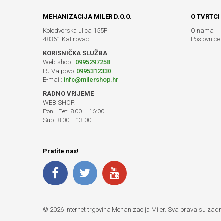
MEHANIZACIJA MILER D.O.O.
O TVRTCI
Kolodvorska ulica 155F
O nama
48361 Kalinovac
Poslovnice
KORISNIČKA SLUŽBA
Web shop:
0995297258
PJ Valpovo:
0995312330
E-mail:
info@milershop.hr
RADNO VRIJEME
WEB SHOP:
Pon - Pet: 8:00 – 16:00
Sub: 8:00 – 13:00
Pratite nas!
© 2026 Internet trgovina Mehanizacija Miler. Sva prava su zad