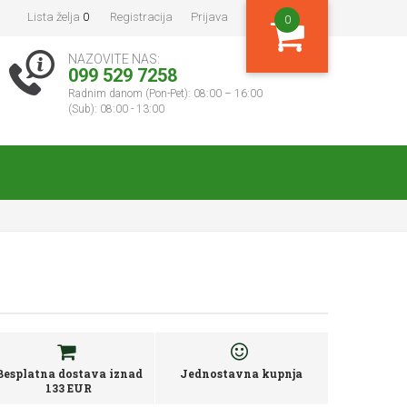
Lista želja
0
Registracija
Prijava
0
NAZOVITE NAS:
099 529 7258
Radnim danom (Pon-Pet): 08:00 – 16:00
(Sub): 08:00 - 13:00
Besplatna dostava iznad
Jednostavna kupnja
133 EUR