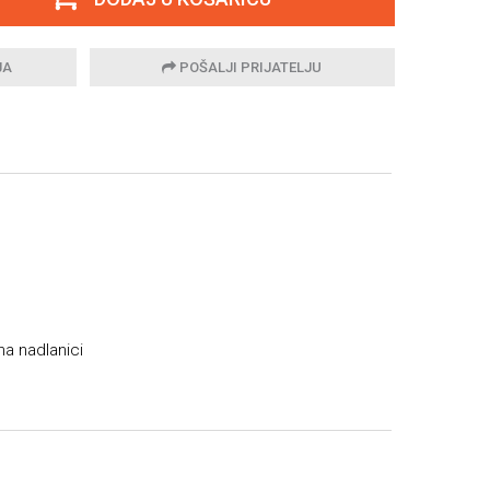
JA
POŠALJI PRIJATELJU
na nadlanici