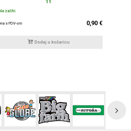
11
a zalihi
Na zalihi
0,90 €
ena s PDV-om
Cijena s PDV
Dodaj u košaricu