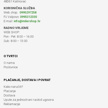
48361 Kalinovac
KORISNIČKA SLUŽBA
Web shop:
0995297258
PJ Valpovo:
0995312330
E-mail:
info@milershop.hr
RADNO VRIJEME
WEB SHOP:
Pon - Pet: 8:00 – 16:00
Sub: 8:00 – 13:00
O TVRTCI
O nama
Poslovnice
PLAĆANJE, DOSTAVA I POVRAT
Kako naručiti?
Plaćanje
Dostava
Upute za jednostrani raskid ugovora
Reklamacije