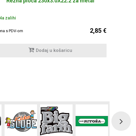
Rezna ploča 230x3.0X22.2 za metal
R
Nema na za
a zalihi
2,85 €
Cijena s PDV
ena s PDV-om
Dodaj u košaricu