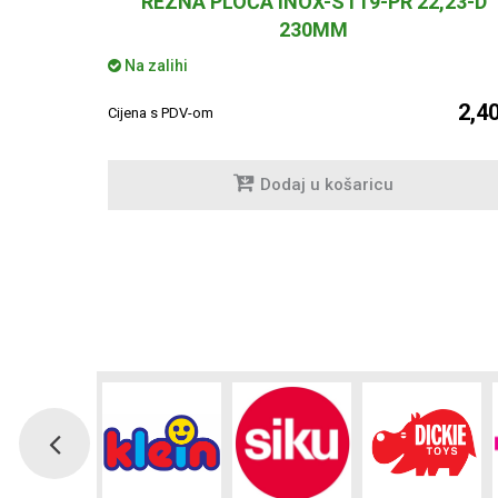
.2x7 mm
REZNA PLOČA INOX-ST19-PR 22,23-D
230MM
Na zalihi
2,90 €
2,4
Cijena s PDV-om
Dodaj u košaricu