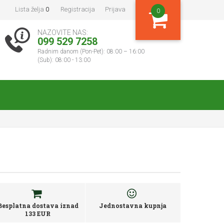
Lista želja
0
Registracija
Prijava
0
NAZOVITE NAS:
099 529 7258
Radnim danom (Pon-Pet): 08:00 – 16:00
(Sub): 08:00 - 13:00
Besplatna dostava iznad
Jednostavna kupnja
133 EUR