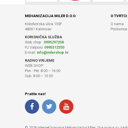
MEHANIZACIJA MILER D.O.O.
O TVRTCI
Kolodvorska ulica 155F
O nama
48361 Kalinovac
Poslovnice
KORISNIČKA SLUŽBA
Web shop:
0995297258
PJ Valpovo:
0995312330
E-mail:
info@milershop.hr
RADNO VRIJEME
WEB SHOP:
Pon - Pet: 8:00 – 16:00
Sub: 8:00 – 13:00
Pratite nas!
© 2026 Internet trgovina Mehanizacija Miler. Sva prava su zad