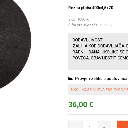
Rezna ploča 400x4,5x20
SKU:
108076
Šifra proizvođača :
386002
DOBAVLJIVOST:
ZALIHA KOD DOBAVLJAČA: D
RADNIH DANA. UKOLIKO SE 
POVEĆA, OBAVIJESTIT ĆEMO
Provjeri zalihu u poslovnic
UKOLIKO SE CIJENA PROIZVODA P
36,00 €
-
+