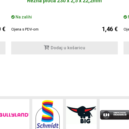
Rezna ploča 230 x 2,5 x 22,2mm
Na zalihi
N
0 €
1,46 €
Cijena s PDV-om
Cij
Dodaj u košaricu