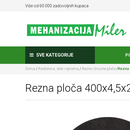
Više od 60.000 zadovoljnih kupaca
SVE KATEGORIJE
P
Doma
/
Radionica, alat i oprema
/
Rezne i brusne ploče
/
Rezna 
Rezna ploča 400x4,5x