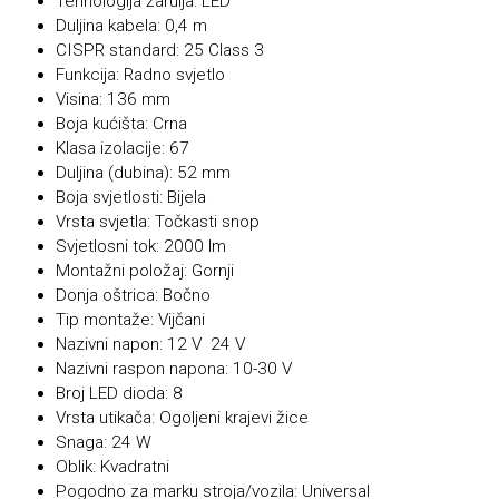
Tehnologija žarulja: LED
Duljina kabela: 0,4 m
CISPR standard: 25 Class 3
Funkcija: Radno svjetlo
Visina: 136 mm
Boja kućišta: Crna
Klasa izolacije: 67
Duljina (dubina): 52 mm
Boja svjetlosti: Bijela
Vrsta svjetla: Točkasti snop
Svjetlosni tok: 2000 lm
Montažni položaj: Gornji
Donja oštrica: Bočno
Tip montaže: Vijčani
Nazivni napon: 12 V 24 V
Nazivni raspon napona: 10-30 V
Broj LED dioda: 8
Vrsta utikača: Ogoljeni krajevi žice
Snaga: 24 W
Oblik: Kvadratni
Pogodno za marku stroja/vozila: Universal