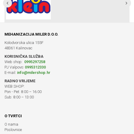
MEHANIZACIJA MILER D.O.O.
Kolodvorska ulica 155F
48361 Kalinovac
KORISNIČKA SLUŽBA
Web shop:
0995297258
PJ Valpovo:
0995312330
E-mail:
info@milershop.hr
RADNO VRIJEME
WEB SHOP:
Pon - Pet: 8:00 – 16:00
Sub: 8:00 – 13:00
O TVRTCI
O nama
Poslovnice