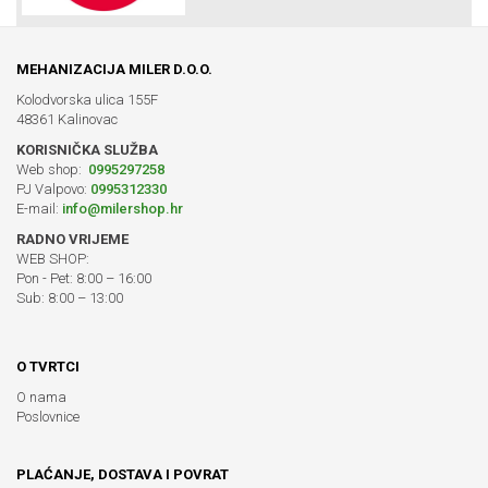
MEHANIZACIJA MILER D.O.O.
Kolodvorska ulica 155F
48361 Kalinovac
KORISNIČKA SLUŽBA
Web shop:
0995297258
PJ Valpovo:
0995312330
E-mail:
info@milershop.hr
RADNO VRIJEME
WEB SHOP:
Pon - Pet: 8:00 – 16:00
Sub: 8:00 – 13:00
O TVRTCI
O nama
Poslovnice
PLAĆANJE, DOSTAVA I POVRAT