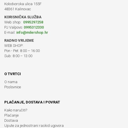
Kolodvorska ulica 155F
48361 Kalinovac
KORISNIČKA SLUŽBA
Web shop:
0995297258
PJ Valpovo:
0995312330
E-mail:
info@milershop.hr
RADNO VRIJEME
WEB SHOP:
Pon - Pet: 8:00 – 16:00
Sub: 8:00 – 13:00
O TVRTCI
O nama
Poslovnice
PLAĆANJE, DOSTAVA I POVRAT
Kako naručiti?
Plaćanje
Dostava
Upute za jednostrani raskid ugovora