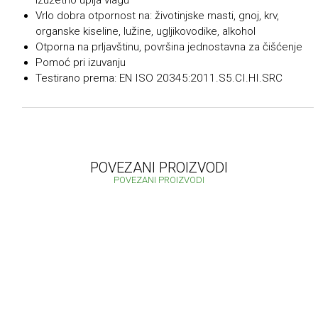
izuzetno upija vlagu
Vrlo dobra otpornost na: životinjske masti, gnoj, krv,
organske kiseline, lužine, ugljikovodike, alkohol
Otporna na prljavštinu, površina jednostavna za čišćenje
Pomoć pri izuvanju
Testirano prema: EN ISO 20345:2011.S5.CI.HI.SRC
POVEZANI PROIZVODI
POVEZANI PROIZVODI