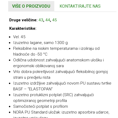
VIŠE O PROIZVODU
KONTAKTIRAJTE NAS
Druge veličine:
43
,
44
,
45
Karakteristike:
Vel. 45
Izuzetno lagane, samo 1300 g
Fleksibilne na niskim temperaturama i izoliraju od
hladnoće do -50 °C
Odlična udobnost zahvaljujući anatomskom ulošku i
ergonomski oblikovanoj sara
Vrlo dobra pokretljivost zahvaljujući fleksibilnoj gornjoj
strani u predjelu rista
Izuzetno izdržljive zahvaljujući novom PU sustavu tvrtke
BASF – “ELASTOPAN”
Izuzetno protuklizni potplat (SRC) zahvaljujući
optimiziranoj geometriji profila
Samočisteći potplat s profilom
NORA PU Standard uložak: izuzetno apsorbira udarce,