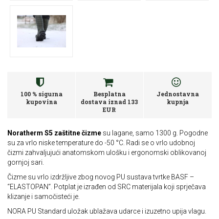
100 % sigurna
Besplatna
Jednostavna
kupovina
dostava iznad 133
kupnja
EUR
Noratherm S5 zaštitne čizme
su lagane, samo 1300 g. Pogodne
su za vrlo niske temperature do -50 °C. Radi se o vrlo udobnoj
čizmi zahvaljujući anatomskom ulošku i ergonomski oblikovanoj
gornjoj sari.
Čizme su vrlo izdržljive zbog novog PU sustava tvrtke BASF –
“ELASTOPAN”. Potplat je izrađen od SRC materijala koji sprječava
klizanje i samočisteći je.
NORA PU Standard uložak ublažava udarce i izuzetno upija vlagu.